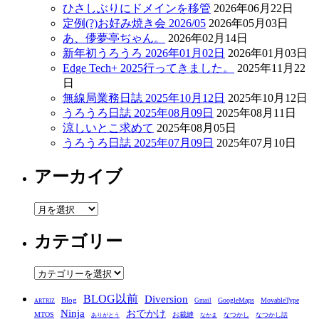
ひさしぶりにドメインを移管
2026年06月22日
定例(?)お好み焼き会 2026/05
2026年05月03日
あ、儚夢亭ぢゃん。
2026年02月14日
新年初うろうろ 2026年01月02日
2026年01月03日
Edge Tech+ 2025行ってきました。
2025年11月22
日
無線局業務日誌 2025年10月12日
2025年10月12日
うろうろ日誌 2025年08月09日
2025年08月11日
涼しいとこ求めて
2025年08月05日
うろうろ日誌 2025年07月09日
2025年07月10日
アーカイブ
ア
ー
カテゴリー
カ
イ
ブ
カ
テ
BLOG以前
Diversion
ゴ
Blog
GoogleMaps
MovableType
Gmail
ARTRIZ
Ninja
おでかけ
MTOS
お裁縫
リ
なつかし
なつかし話
ありがとう
なかま