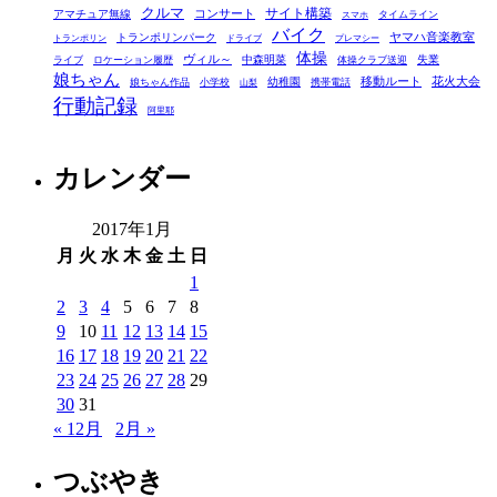
クルマ
コンサート
サイト構築
アマチュア無線
タイムライン
スマホ
ー
バイク
ヤマハ音楽教室
トランポリンパーク
トランポリン
ドライブ
プレマシー
体操
ヴィル～
中森明菜
失業
ライブ
ロケーション履歴
体操クラブ送迎
娘ちゃん
移動ルート
花火大会
幼稚園
娘ちゃん作品
小学校
携帯電話
山梨
行動記録
阿里耶
カレンダー
2017年1月
月
火
水
木
金
土
日
1
2
3
4
5
6
7
8
9
10
11
12
13
14
15
16
17
18
19
20
21
22
23
24
25
26
27
28
29
30
31
« 12月
2月 »
つぶやき