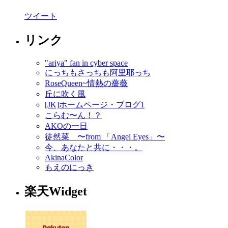
ツイート
リンク
"ariya" fan in cyber space
にっちもさっちも阿里耶っち
RoseQueen~情熱の薔薇
丘に吹く風
[JK]ホームページ・ブログ1
こらむ〜ん！？
AKOの一日
徒然菜 〜from 「Angel Eyes」〜
今、あなたと共に・・・。
AkinaColor
もえのにっき
楽天Widget