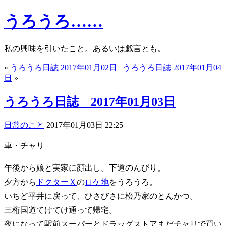
うろうろ……
私の興味を引いたこと。あるいは戯言とも。
«
うろうろ日誌 2017年01月02日
|
うろうろ日誌 2017年01月04
日
»
うろうろ日誌 2017年01月03日
日常のこと
2017年01月03日 22:25
車・チャリ
午後から娘と実家に顔出し。下道のんびり。
夕方から
ドクターＸ
の
ロケ地
をうろうろ。
いちど平井に戻って、ひさびさに松乃家のとんかつ。
三桁国道てけてけ通って帰宅。
夜になって駅前スーパーとドラッグストアまだチャリで買い