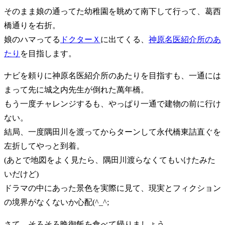
そのまま娘の通ってた幼稚園を眺めて南下して行って、葛西
橋通りを右折。
娘のハマってる
ドクターＸ
に出てくる、
神原名医紹介所のあ
たり
を目指します。
ナビを頼りに神原名医紹介所のあたりを目指すも、一通には
まって先に城之内先生が倒れた萬年橋。
もう一度チャレンジするも、やっぱり一通で建物の前に行け
ない。
結局、一度隅田川を渡ってからターンして永代橋東詰直ぐを
左折してやっと到着。
(あとで地図をよく見たら、隅田川渡らなくてもいけたみた
いだけど)
ドラマの中にあった景色を実際に見て、現実とフィクション
の境界がなくないか心配(^_^;
さて、そろそろ晩御飯を食べて帰りましょう。