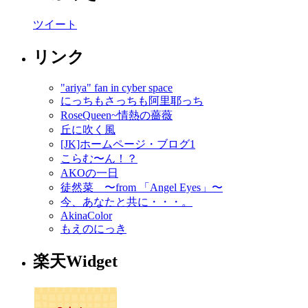
ツイート
リンク
"ariya" fan in cyber space
にっちもさっちも阿里耶っち
RoseQueen~情熱の薔薇
丘に吹く風
[JK]ホームページ・ブログ1
こらむ〜ん！？
AKOの一日
徒然菜 〜from 「Angel Eyes」〜
今、あなたと共に・・・。
AkinaColor
もえのにっき
楽天Widget