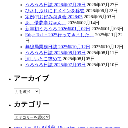
うろうろ日誌 2026年07月26日
2026年07月27日
ひさしぶりにドメインを移管
2026年06月22日
定例(?)お好み焼き会 2026/05
2026年05月03日
あ、儚夢亭ぢゃん。
2026年02月14日
新年初うろうろ 2026年01月02日
2026年01月03日
Edge Tech+ 2025行ってきました。
2025年11月22
日
無線局業務日誌 2025年10月12日
2025年10月12日
うろうろ日誌 2025年08月09日
2025年08月11日
涼しいとこ求めて
2025年08月05日
うろうろ日誌 2025年07月09日
2025年07月10日
アーカイブ
ア
ー
カテゴリー
カ
イ
ブ
カ
テ
BLOG以前
Diversion
Blog
GoogleMaps
MovableType