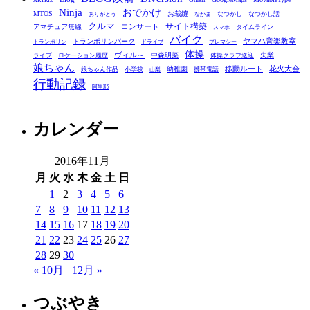
ゴ
Gmail
ARTRIZ
Ninja
おでかけ
MTOS
お裁縫
リ
なつかし
なつかし話
ありがとう
なかま
クルマ
コンサート
サイト構築
アマチュア無線
タイムライン
スマホ
ー
バイク
ヤマハ音楽教室
トランポリンパーク
トランポリン
ドライブ
プレマシー
体操
ヴィル～
中森明菜
失業
ライブ
ロケーション履歴
体操クラブ送迎
娘ちゃん
移動ルート
花火大会
幼稚園
娘ちゃん作品
小学校
携帯電話
山梨
行動記録
阿里耶
カレンダー
2016年11月
月
火
水
木
金
土
日
1
2
3
4
5
6
7
8
9
10
11
12
13
14
15
16
17
18
19
20
21
22
23
24
25
26
27
28
29
30
« 10月
12月 »
つぶやき