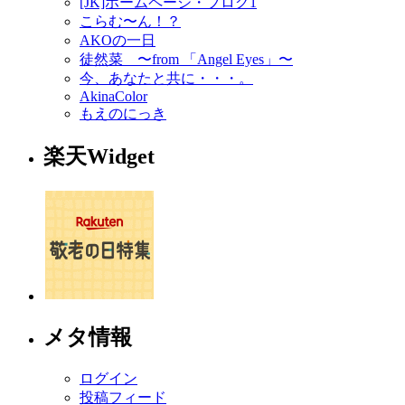
[JK]ホームページ・ブログ1
こらむ〜ん！？
AKOの一日
徒然菜 〜from 「Angel Eyes」〜
今、あなたと共に・・・。
AkinaColor
もえのにっき
楽天Widget
メタ情報
ログイン
投稿フィード