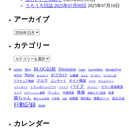
うろうろ日誌 2025年07月09日
2025年07月10日
アーカイブ
ア
ー
カテゴリー
カ
イ
ブ
カ
テ
BLOG以前
Diversion
ゴ
Blog
GoogleMaps
MovableType
Gmail
ARTRIZ
Ninja
おでかけ
MTOS
お裁縫
リ
なつかし
なつかし話
ありがとう
なかま
クルマ
コンサート
サイト構築
アマチュア無線
タイムライン
スマホ
ー
バイク
ヤマハ音楽教室
トランポリンパーク
トランポリン
ドライブ
プレマシー
体操
ヴィル～
中森明菜
失業
ライブ
ロケーション履歴
体操クラブ送迎
娘ちゃん
移動ルート
花火大会
幼稚園
娘ちゃん作品
小学校
携帯電話
山梨
行動記録
阿里耶
カレンダー