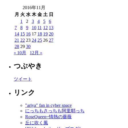
2016年11月
月
火
水
木
金
土
日
1
2
3
4
5
6
7
8
9
10
11
12
13
14
15
16
17
18
19
20
21
22
23
24
25
26
27
28
29
30
« 10月
12月 »
つぶやき
ツイート
リンク
"ariya" fan in cyber space
にっちもさっちも阿里耶っち
RoseQueen~情熱の薔薇
丘に吹く風