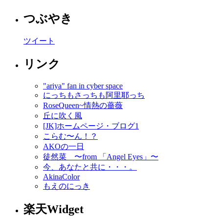
つぶやき
ツイート
リンク
"ariya" fan in cyber space
にっちもさっちも阿里耶っち
RoseQueen~情熱の薔薇
丘に吹く風
[JK]ホームページ・ブログ1
こらむ〜ん！？
AKOの一日
徒然菜 〜from 「Angel Eyes」〜
今、あなたと共に・・・。
AkinaColor
もえのにっき
楽天Widget