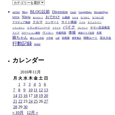
ブ
カ
テ
BLOG以前
Diversion
ゴ
Blog
GoogleMaps
MovableType
Gmail
ARTRIZ
Ninja
おでかけ
MTOS
お裁縫
リ
なつかし
なつかし話
ありがとう
なかま
クルマ
コンサート
サイト構築
アマチュア無線
タイムライン
スマホ
ー
バイク
ヤマハ音楽教室
トランポリンパーク
トランポリン
ドライブ
プレマシー
体操
ヴィル～
中森明菜
失業
ライブ
ロケーション履歴
体操クラブ送迎
娘ちゃん
移動ルート
花火大会
幼稚園
娘ちゃん作品
小学校
携帯電話
山梨
行動記録
阿里耶
カレンダー
2016年11月
月
火
水
木
金
土
日
1
2
3
4
5
6
7
8
9
10
11
12
13
14
15
16
17
18
19
20
21
22
23
24
25
26
27
28
29
30
« 10月
12月 »