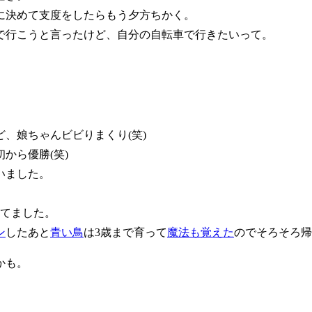
に決めて支度をしたらもう夕方ちかく。
で行こうと言ったけど、自分の自転車で行きたいって。
ど、娘ちゃんビビりまくり(笑)
から優勝(笑)
いました。
べてました。
ン
したあと
青い鳥
は3歳まで育って
魔法も覚えた
のでそろそろ帰
かも。