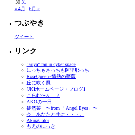
30
31
« 4月
6月 »
つぶやき
ツイート
リンク
"ariya" fan in cyber space
にっちもさっちも阿里耶っち
RoseQueen~情熱の薔薇
丘に吹く風
[JK]ホームページ・ブログ1
こらむ〜ん！？
AKOの一日
徒然菜 〜from 「Angel Eyes」〜
今、あなたと共に・・・。
AkinaColor
もえのにっき