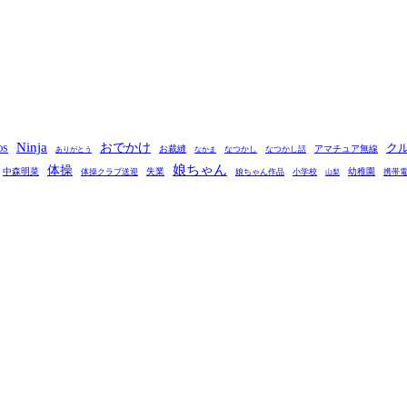
Ninja
おでかけ
ク
OS
お裁縫
アマチュア無線
なつかし
なつかし話
ありがとう
なかま
娘ちゃん
体操
中森明菜
失業
幼稚園
体操クラブ送迎
娘ちゃん作品
小学校
携帯
山梨