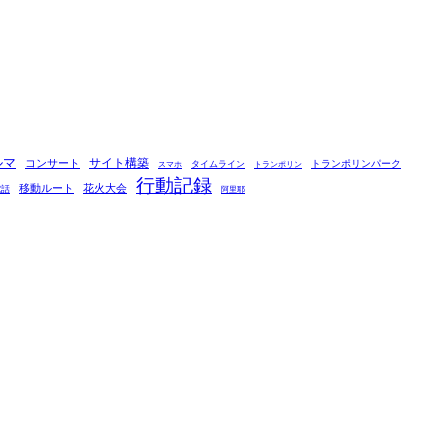
ルマ
コンサート
サイト構築
タイムライン
トランポリンパーク
スマホ
トランポリン
行動記録
移動ルート
花火大会
電話
阿里耶