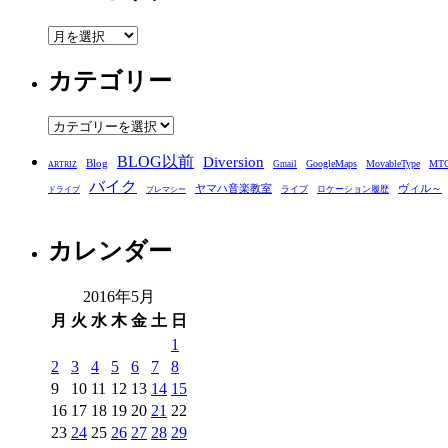
ア
ー
カテゴリー
カ
イ
ブ
カ
テ
BLOG以前
Diversion
ゴ
Blog
GoogleMaps
MovableType
MT
Gmail
ARTRIZ
バイク
リ
ヤマハ音楽教室
ヴィル～
ライブ
ロケーション履歴
ドライブ
プレマシー
ー
カレンダー
2016年5月
月
火
水
木
金
土
日
1
2
3
4
5
6
7
8
9
10
11
12
13
14
15
16
17
18
19
20
21
22
23
24
25
26
27
28
29