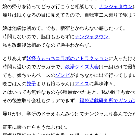
娘の帰りを待ってどっか行こうと相談して、
ナンジャタウン
帰りは眠くなるの目に見えてるので、自転車二人乗りで駅ま
娘は池袋は初めて。でも、新宿とかわんない感じだって。
時間もないので、脇目もふらずに
ナンジャタウン
。
私も改装後は初めてなので勝手わからず。
とりあえず
妖怪うぉっちコラボのアトラクション
に入ったけ
時間も遅いのでガラガラで、
銭湯クイズ大会
は一組だけで最初
でも、娘ちゃんベースの
ゾンビ
がまちなかに出て行ってしま
晩ごはんの
餃子
よりも娘ちゃんは
アイス
に興味津々。
とはいっても無難なものを6種類食べたあと、私の餃子も食
その後蚊取り会社もクリアできず、
福袋遊戯研究所でガンガ
帰りがけ、学研のドラえもんみつけてナンジャより喜んでた
電車に乗ったらもうねむねむ。