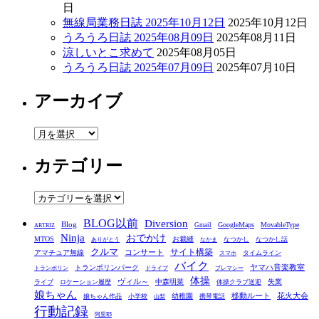
日
無線局業務日誌 2025年10月12日
2025年10月12日
うろうろ日誌 2025年08月09日
2025年08月11日
涼しいとこ求めて
2025年08月05日
うろうろ日誌 2025年07月09日
2025年07月10日
アーカイブ
ア
ー
カテゴリー
カ
イ
ブ
カ
テ
BLOG以前
Diversion
ゴ
Blog
GoogleMaps
MovableType
Gmail
ARTRIZ
Ninja
おでかけ
MTOS
お裁縫
リ
なつかし
なつかし話
ありがとう
なかま
クルマ
コンサート
サイト構築
アマチュア無線
タイムライン
スマホ
ー
バイク
ヤマハ音楽教室
トランポリンパーク
トランポリン
ドライブ
プレマシー
体操
ヴィル～
中森明菜
失業
ライブ
ロケーション履歴
体操クラブ送迎
娘ちゃん
移動ルート
花火大会
幼稚園
娘ちゃん作品
小学校
携帯電話
山梨
行動記録
阿里耶