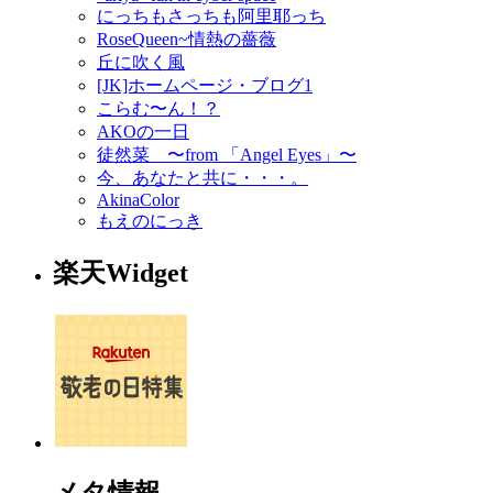
にっちもさっちも阿里耶っち
RoseQueen~情熱の薔薇
丘に吹く風
[JK]ホームページ・ブログ1
こらむ〜ん！？
AKOの一日
徒然菜 〜from 「Angel Eyes」〜
今、あなたと共に・・・。
AkinaColor
もえのにっき
楽天Widget
メタ情報