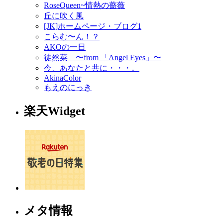
RoseQueen~情熱の薔薇
丘に吹く風
[JK]ホームページ・ブログ1
こらむ〜ん！？
AKOの一日
徒然菜 〜from 「Angel Eyes」〜
今、あなたと共に・・・。
AkinaColor
もえのにっき
楽天Widget
メタ情報