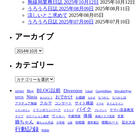
無線局業務日誌 2025年10月12日
2025年10月12日
うろうろ日誌 2025年08月09日
2025年08月11日
涼しいとこ求めて
2025年08月05日
うろうろ日誌 2025年07月09日
2025年07月10日
アーカイブ
ア
ー
カテゴリー
カ
イ
ブ
カ
テ
BLOG以前
Diversion
ゴ
Blog
GoogleMaps
MovableType
Gmail
ARTRIZ
Ninja
おでかけ
MTOS
お裁縫
リ
なつかし
なつかし話
ありがとう
なかま
クルマ
コンサート
サイト構築
アマチュア無線
タイムライン
スマホ
ー
バイク
ヤマハ音楽教室
トランポリンパーク
トランポリン
ドライブ
プレマシー
体操
ヴィル～
中森明菜
失業
ライブ
ロケーション履歴
体操クラブ送迎
娘ちゃん
移動ルート
花火大会
幼稚園
娘ちゃん作品
小学校
携帯電話
山梨
行動記録
阿里耶