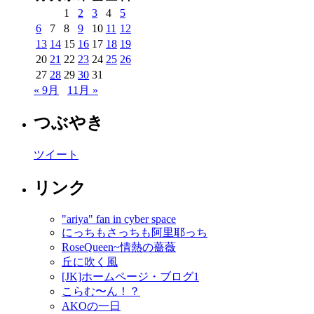
1
2
3
4
5
6
7
8
9
10
11
12
13
14
15
16
17
18
19
20
21
22
23
24
25
26
27
28
29
30
31
« 9月
11月 »
つぶやき
ツイート
リンク
"ariya" fan in cyber space
にっちもさっちも阿里耶っち
RoseQueen~情熱の薔薇
丘に吹く風
[JK]ホームページ・ブログ1
こらむ〜ん！？
AKOの一日