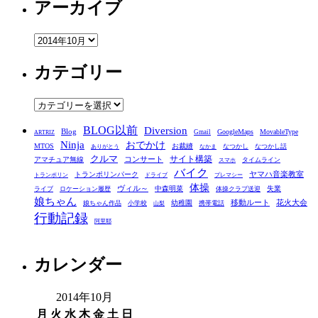
アーカイブ
ア
ー
カテゴリー
カ
イ
ブ
カ
テ
BLOG以前
Diversion
ゴ
Blog
GoogleMaps
MovableType
Gmail
ARTRIZ
Ninja
おでかけ
MTOS
お裁縫
リ
なつかし
なつかし話
ありがとう
なかま
クルマ
コンサート
サイト構築
アマチュア無線
タイムライン
スマホ
ー
バイク
ヤマハ音楽教室
トランポリンパーク
トランポリン
ドライブ
プレマシー
体操
ヴィル～
中森明菜
失業
ライブ
ロケーション履歴
体操クラブ送迎
娘ちゃん
移動ルート
花火大会
幼稚園
娘ちゃん作品
小学校
携帯電話
山梨
行動記録
阿里耶
カレンダー
2014年10月
月
火
水
木
金
土
日