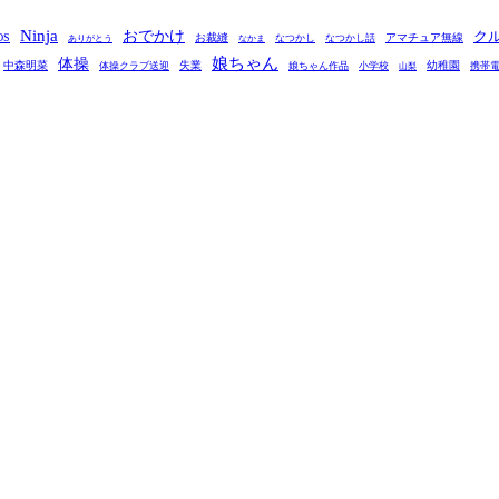
Ninja
おでかけ
ク
OS
お裁縫
アマチュア無線
なつかし
なつかし話
ありがとう
なかま
娘ちゃん
体操
中森明菜
失業
幼稚園
体操クラブ送迎
娘ちゃん作品
小学校
携帯
山梨