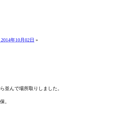
014年10月02日
»
から並んで場所取りしました。
確保。