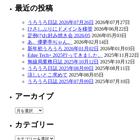
最近の投稿
うろうろ日誌 2026年07月26日
2026年07月27日
ひさしぶりにドメインを移管
2026年06月22日
定例(?)お好み焼き会 2026/05
2026年05月03日
あ、儚夢亭ぢゃん。
2026年02月14日
新年初うろうろ 2026年01月02日
2026年01月03日
Edge Tech+ 2025行ってきました。
2025年11月22日
無線局業務日誌 2025年10月12日
2025年10月12日
うろうろ日誌 2025年08月09日
2025年08月11日
涼しいとこ求めて
2025年08月05日
うろうろ日誌 2025年07月09日
2025年07月10日
アーカイブ
ア
ー
カテゴリー
カ
イ
ブ
カ