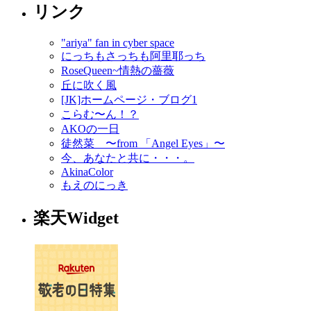
リンク
"ariya" fan in cyber space
にっちもさっちも阿里耶っち
RoseQueen~情熱の薔薇
丘に吹く風
[JK]ホームページ・ブログ1
こらむ〜ん！？
AKOの一日
徒然菜 〜from 「Angel Eyes」〜
今、あなたと共に・・・。
AkinaColor
もえのにっき
楽天Widget