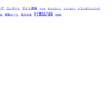
ルマ
コンサート
サイト構築
タイムライン
トランポリンパーク
スマホ
トランポリン
行動記録
移動ルート
花火大会
電話
阿里耶