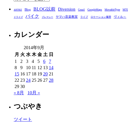
テ
BLOG以前
Diversion
ゴ
Blog
GoogleMaps
MovableType
MT
Gmail
ARTRIZ
バイク
リ
ヤマハ音楽教室
ヴィル～
ライブ
ロケーション履歴
ドライブ
プレマシー
ー
カレンダー
2014年9月
月
火
水
木
金
土
日
1
2
3
4
5
6
7
8
9
10
11
12
13
14
15
16
17
18
19
20
21
22
23
24
25
26
27
28
29
30
« 8月
10月 »
つぶやき
ツイート