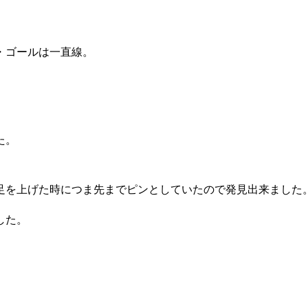
・ゴールは一直線。
た。
足を上げた時につま先までピンとしていたので発見出来ました
した。