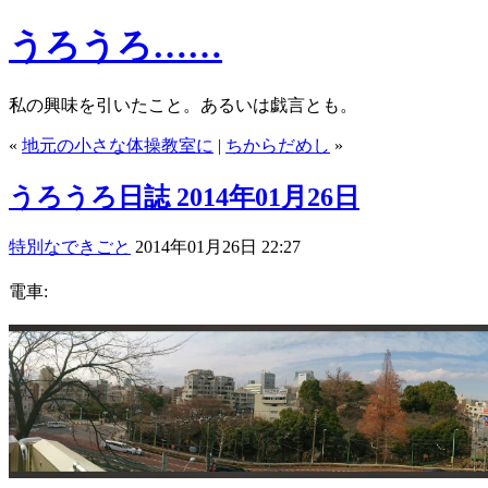
うろうろ……
私の興味を引いたこと。あるいは戯言とも。
«
地元の小さな体操教室に
|
ちからだめし
»
うろうろ日誌 2014年01月26日
特別なできごと
2014年01月26日 22:27
電車: