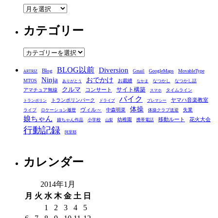
ア
ー
カテゴリー
カ
イ
ブ
カ
テ
BLOG以前
Diversion
ゴ
Blog
GoogleMaps
MovableType
Gmail
ARTRIZ
Ninja
おでかけ
MTOS
お裁縫
リ
なつかし
なつかし話
ありがとう
なかま
クルマ
コンサート
サイト構築
アマチュア無線
タイムライン
スマホ
ー
バイク
ヤマハ音楽教室
トランポリンパーク
トランポリン
ドライブ
プレマシー
体操
ヴィル～
中森明菜
失業
ライブ
ロケーション履歴
体操クラブ送迎
娘ちゃん
移動ルート
花火大会
幼稚園
娘ちゃん作品
小学校
携帯電話
山梨
行動記録
阿里耶
カレンダー
2014年1月
月
火
水
木
金
土
日
1
2
3
4
5