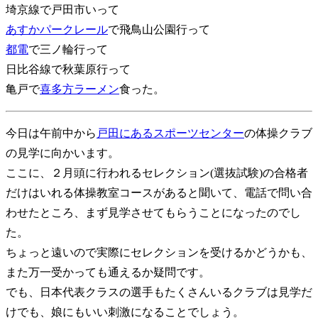
埼京線で戸田市いって
あすかパークレール
で飛鳥山公園行って
都電
で三ノ輪行って
日比谷線で秋葉原行って
亀戸で
喜多方ラーメン
食った。
今日は午前中から
戸田にあるスポーツセンター
の体操クラブ
の見学に向かいます。
ここに、２月頭に行われるセレクション(選抜試験)の合格者
だけはいれる体操教室コースがあると聞いて、電話で問い合
わせたところ、まず見学させてもらうことになったのでし
た。
ちょっと遠いので実際にセレクションを受けるかどうかも、
また万一受かっても通えるか疑問です。
でも、日本代表クラスの選手もたくさんいるクラブは見学だ
けでも、娘にもいい刺激になることでしょう。