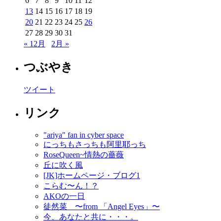
6
7
8
9
10
11
12
13
14
15
16
17
18
19
20
21
22
23
24
25
26
27
28
29
30
31
« 12月
2月 »
つぶやき
ツイート
リンク
"ariya" fan in cyber space
にっちもさっちも阿里耶っち
RoseQueen~情熱の薔薇
丘に吹く風
[JK]ホームページ・ブログ1
こらむ〜ん！？
AKOの一日
徒然菜 〜from 「Angel Eyes」〜
今、あなたと共に・・・。