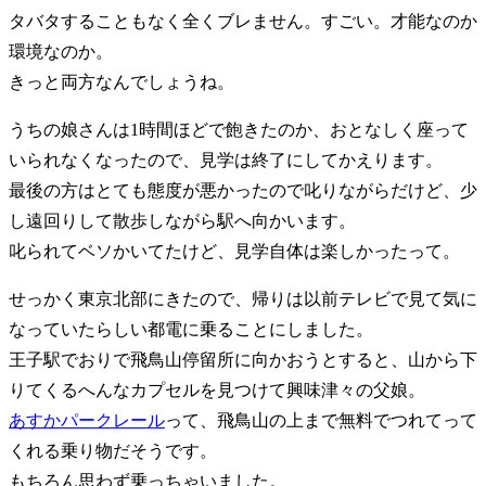
タバタすることもなく全くブレません。すごい。才能なのか
環境なのか。
きっと両方なんでしょうね。
うちの娘さんは1時間ほどで飽きたのか、おとなしく座って
いられなくなったので、見学は終了にしてかえります。
最後の方はとても態度が悪かったので叱りながらだけど、少
し遠回りして散歩しながら駅へ向かいます。
叱られてベソかいてたけど、見学自体は楽しかったって。
せっかく東京北部にきたので、帰りは以前テレビで見て気に
なっていたらしい都電に乗ることにしました。
王子駅でおりで飛鳥山停留所に向かおうとすると、山から下
りてくるへんなカプセルを見つけて興味津々の父娘。
あすかパークレール
って、飛鳥山の上まで無料でつれてって
くれる乗り物だそうです。
もちろん思わず乗っちゃいました。