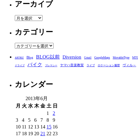
アーカイブ
ア
ー
カテゴリー
カ
イ
ブ
カ
テ
BLOG以前
Diversion
ゴ
Blog
GoogleMaps
MovableType
MT
Gmail
ARTRIZ
バイク
リ
ヤマハ音楽教室
ヴィル～
ライブ
ロケーション履歴
ドライブ
プレマシー
ー
カレンダー
2013年6月
月
火
水
木
金
土
日
1
2
3
4
5
6
7
8
9
10
11
12
13
14
15
16
17
18
19
20
21
22
23