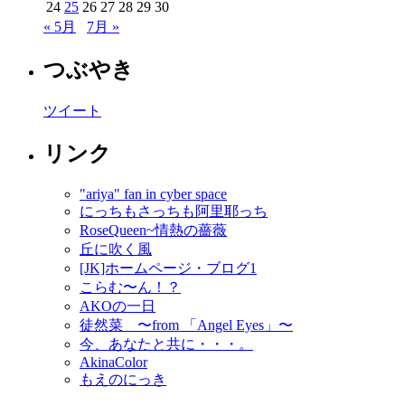
24
25
26
27
28
29
30
« 5月
7月 »
つぶやき
ツイート
リンク
"ariya" fan in cyber space
にっちもさっちも阿里耶っち
RoseQueen~情熱の薔薇
丘に吹く風
[JK]ホームページ・ブログ1
こらむ〜ん！？
AKOの一日
徒然菜 〜from 「Angel Eyes」〜
今、あなたと共に・・・。
AkinaColor
もえのにっき