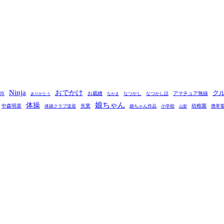
Ninja
おでかけ
ク
OS
お裁縫
アマチュア無線
なつかし
なつかし話
ありがとう
なかま
娘ちゃん
体操
中森明菜
失業
幼稚園
体操クラブ送迎
娘ちゃん作品
小学校
携帯
山梨