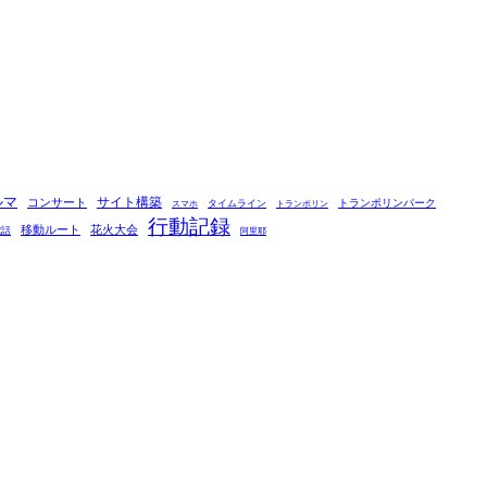
ルマ
コンサート
サイト構築
タイムライン
トランポリンパーク
スマホ
トランポリン
行動記録
移動ルート
花火大会
電話
阿里耶