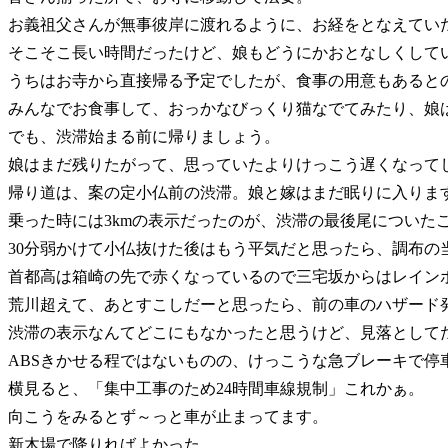
お義祖父さんが無事彼岸に渡れるように、お経をとなえてい
そこそこ長い時間だったけど、娘もどうにかおとなしくして
うちはお寺から直接帰る予定でしたが、食事の用意もあると
みんなでお食事して、おっかなびっくり猫なでてみたり、娘
でも、渋滞始まる前に帰りましょう。
娘はまだ残りたがって、思っていたよりけっこう遅くなって
帰り道は、案の定小仏前の渋滞。娘と嫁はまだ眠りに入りま
乗った時には3kmの表示だったのが、渋滞の最後尾についたこ
30分弱かけて小仏抜けた後はもう平気だと思ったら、調布の
首都高は箱崎の先で赤くなっているので三宅坂からはレイン
荒川超えて、あとすこしだーと思ったら、前の車のハザード
渋滞の表示なんてどこにもなかったと思うけど、見落として
ABSきかせる程ではないものの、けっこうな急ブレーキで停
横見ると、「集中工事のため24時間車線規制」これかぁ。
向こうをみるとず～っと車が止まってます。
新木場で降りればよかった。