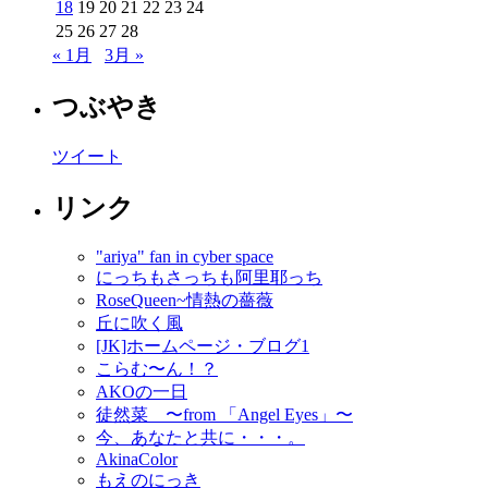
18
19
20
21
22
23
24
25
26
27
28
« 1月
3月 »
つぶやき
ツイート
リンク
"ariya" fan in cyber space
にっちもさっちも阿里耶っち
RoseQueen~情熱の薔薇
丘に吹く風
[JK]ホームページ・ブログ1
こらむ〜ん！？
AKOの一日
徒然菜 〜from 「Angel Eyes」〜
今、あなたと共に・・・。
AkinaColor
もえのにっき