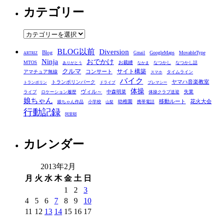
カテゴリー
カ
イ
ブ
カ
テ
BLOG以前
Diversion
ゴ
Blog
GoogleMaps
MovableType
Gmail
ARTRIZ
Ninja
おでかけ
MTOS
お裁縫
リ
なつかし
なつかし話
ありがとう
なかま
クルマ
コンサート
サイト構築
アマチュア無線
タイムライン
スマホ
ー
バイク
ヤマハ音楽教室
トランポリンパーク
トランポリン
ドライブ
プレマシー
体操
ヴィル～
中森明菜
失業
ライブ
ロケーション履歴
体操クラブ送迎
娘ちゃん
移動ルート
花火大会
幼稚園
娘ちゃん作品
小学校
携帯電話
山梨
行動記録
阿里耶
カレンダー
2013年2月
月
火
水
木
金
土
日
1
2
3
4
5
6
7
8
9
10
11
12
13
14
15
16
17