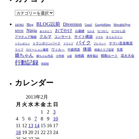
イ
ブ
カ
テ
BLOG以前
Diversion
ゴ
Blog
GoogleMaps
MovableType
Gmail
ARTRIZ
Ninja
おでかけ
MTOS
お裁縫
リ
なつかし
なつかし話
ありがとう
なかま
クルマ
コンサート
サイト構築
アマチュア無線
タイムライン
スマホ
ー
バイク
ヤマハ音楽教室
トランポリンパーク
トランポリン
ドライブ
プレマシー
体操
ヴィル～
中森明菜
失業
ライブ
ロケーション履歴
体操クラブ送迎
娘ちゃん
移動ルート
花火大会
幼稚園
娘ちゃん作品
小学校
携帯電話
山梨
行動記録
阿里耶
カレンダー
2013年2月
月
火
水
木
金
土
日
1
2
3
4
5
6
7
8
9
10
11
12
13
14
15
16
17
18
19
20
21
22
23
24