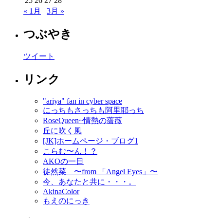
25
26
27
28
« 1月
3月 »
つぶやき
ツイート
リンク
"ariya" fan in cyber space
にっちもさっちも阿里耶っち
RoseQueen~情熱の薔薇
丘に吹く風
[JK]ホームページ・ブログ1
こらむ〜ん！？
AKOの一日
徒然菜 〜from 「Angel Eyes」〜
今、あなたと共に・・・。
AkinaColor
もえのにっき