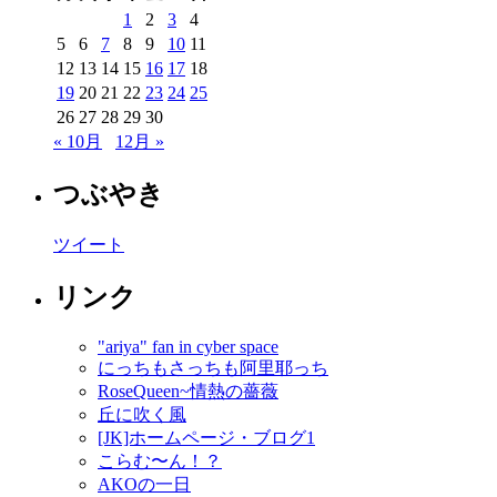
1
2
3
4
5
6
7
8
9
10
11
12
13
14
15
16
17
18
19
20
21
22
23
24
25
26
27
28
29
30
« 10月
12月 »
つぶやき
ツイート
リンク
"ariya" fan in cyber space
にっちもさっちも阿里耶っち
RoseQueen~情熱の薔薇
丘に吹く風
[JK]ホームページ・ブログ1
こらむ〜ん！？
AKOの一日