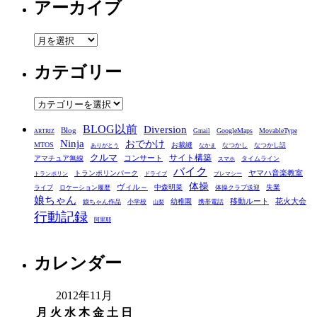
アーカイブ
ア
ー
カテゴリー
カ
イ
ブ
カ
テ
BLOG以前
Diversion
ゴ
Blog
GoogleMaps
MovableType
Gmail
ARTRIZ
Ninja
おでかけ
MTOS
お裁縫
リ
なつかし
なつかし話
ありがとう
なかま
クルマ
コンサート
サイト構築
アマチュア無線
タイムライン
スマホ
ー
バイク
ヤマハ音楽教室
トランポリンパーク
トランポリン
ドライブ
プレマシー
体操
ヴィル～
中森明菜
失業
ライブ
ロケーション履歴
体操クラブ送迎
娘ちゃん
移動ルート
花火大会
幼稚園
娘ちゃん作品
小学校
携帯電話
山梨
行動記録
阿里耶
カレンダー
2012年11月
月
火
水
木
金
土
日