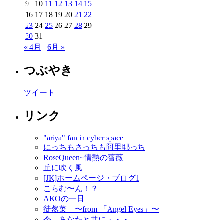
9
10
11
12
13
14
15
16
17
18
19
20
21
22
23
24
25
26
27
28
29
30
31
« 4月
6月 »
つぶやき
ツイート
リンク
"ariya" fan in cyber space
にっちもさっちも阿里耶っち
RoseQueen~情熱の薔薇
丘に吹く風
[JK]ホームページ・ブログ1
こらむ〜ん！？
AKOの一日
徒然菜 〜from 「Angel Eyes」〜
今、あなたと共に・・・。