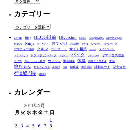
ア
ー
カテゴリー
カ
イ
ブ
カ
テ
BLOG以前
Diversion
ゴ
Blog
GoogleMaps
MovableType
Gmail
ARTRIZ
Ninja
おでかけ
MTOS
お裁縫
リ
なつかし
なつかし話
ありがとう
なかま
クルマ
コンサート
サイト構築
アマチュア無線
タイムライン
スマホ
ー
バイク
ヤマハ音楽教室
トランポリンパーク
トランポリン
ドライブ
プレマシー
体操
ヴィル～
中森明菜
失業
ライブ
ロケーション履歴
体操クラブ送迎
娘ちゃん
移動ルート
花火大会
幼稚園
娘ちゃん作品
小学校
携帯電話
山梨
行動記録
阿里耶
カレンダー
2011年5月
月
火
水
木
金
土
日
1
2
3
4
5
6
7
8