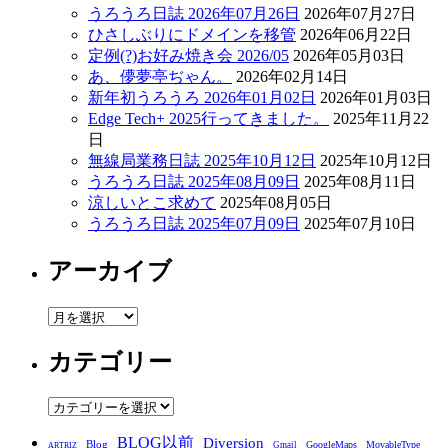
うろうろ日誌 2026年07月26日
2026年07月27日
ひさしぶりにドメインを移管
2026年06月22日
定例(?)お好み焼き会 2026/05
2026年05月03日
あ、儚夢亭ぢゃん。
2026年02月14日
新年初うろうろ 2026年01月02日
2026年01月03日
Edge Tech+ 2025行ってきました。
2025年11月22
日
無線局業務日誌 2025年10月12日
2025年10月12日
うろうろ日誌 2025年08月09日
2025年08月11日
涼しいとこ求めて
2025年08月05日
うろうろ日誌 2025年07月09日
2025年07月10日
アーカイブ
ア
ー
カテゴリー
カ
イ
ブ
カ
テ
BLOG以前
Diversion
ゴ
Blog
GoogleMaps
MovableType
Gmail
ARTRIZ