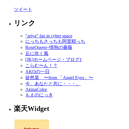
ツイート
リンク
"ariya" fan in cyber space
にっちもさっちも阿里耶っち
RoseQueen~情熱の薔薇
丘に吹く風
[JK]ホームページ・ブログ1
こらむ〜ん！？
AKOの一日
徒然菜 〜from 「Angel Eyes」〜
今、あなたと共に・・・。
AkinaColor
もえのにっき
楽天Widget