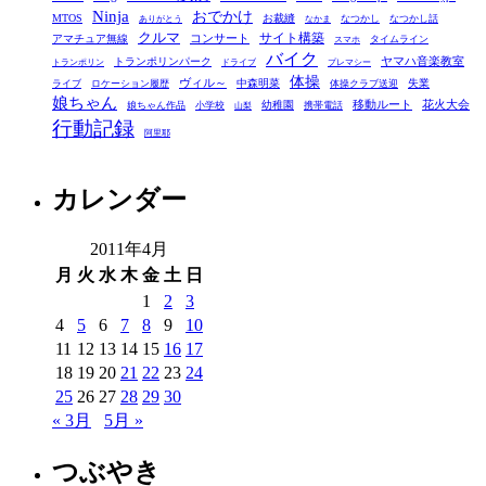
Ninja
おでかけ
MTOS
お裁縫
リ
なつかし
なつかし話
ありがとう
なかま
クルマ
コンサート
サイト構築
アマチュア無線
タイムライン
スマホ
ー
バイク
ヤマハ音楽教室
トランポリンパーク
トランポリン
ドライブ
プレマシー
体操
ヴィル～
中森明菜
失業
ライブ
ロケーション履歴
体操クラブ送迎
娘ちゃん
移動ルート
花火大会
幼稚園
娘ちゃん作品
小学校
携帯電話
山梨
行動記録
阿里耶
カレンダー
2011年4月
月
火
水
木
金
土
日
1
2
3
4
5
6
7
8
9
10
11
12
13
14
15
16
17
18
19
20
21
22
23
24
25
26
27
28
29
30
« 3月
5月 »
つぶやき