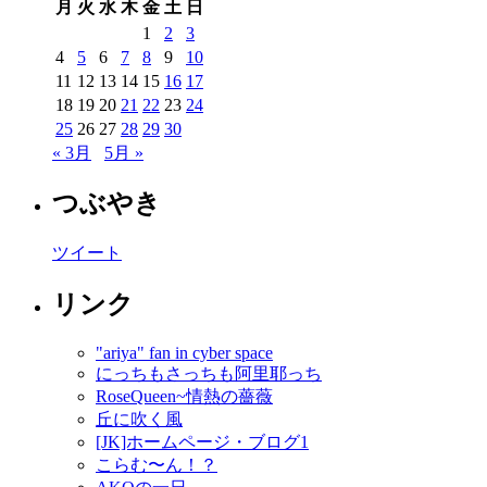
月
火
水
木
金
土
日
1
2
3
4
5
6
7
8
9
10
11
12
13
14
15
16
17
18
19
20
21
22
23
24
25
26
27
28
29
30
« 3月
5月 »
つぶやき
ツイート
リンク
"ariya" fan in cyber space
にっちもさっちも阿里耶っち
RoseQueen~情熱の薔薇
丘に吹く風
[JK]ホームページ・ブログ1
こらむ〜ん！？