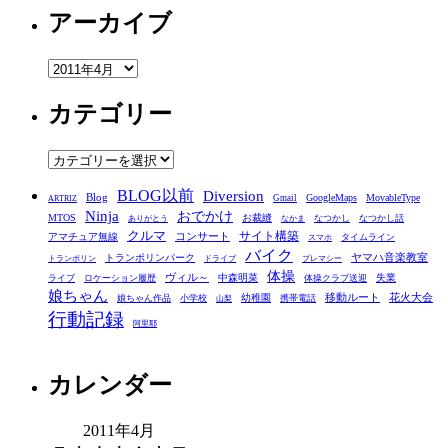
アーカイブ
ア
ー
カテゴリー
カ
イ
ブ
カ
テ
BLOG以前
Diversion
ゴ
Blog
GoogleMaps
MovableType
Gmail
ARTRIZ
Ninja
おでかけ
MTOS
お裁縫
リ
なつかし
なつかし話
ありがとう
なかま
クルマ
コンサート
サイト構築
アマチュア無線
タイムライン
スマホ
ー
バイク
ヤマハ音楽教室
トランポリンパーク
トランポリン
ドライブ
プレマシー
体操
ヴィル～
中森明菜
失業
ライブ
ロケーション履歴
体操クラブ送迎
娘ちゃん
移動ルート
花火大会
幼稚園
娘ちゃん作品
小学校
携帯電話
山梨
行動記録
阿里耶
カレンダー
2011年4月