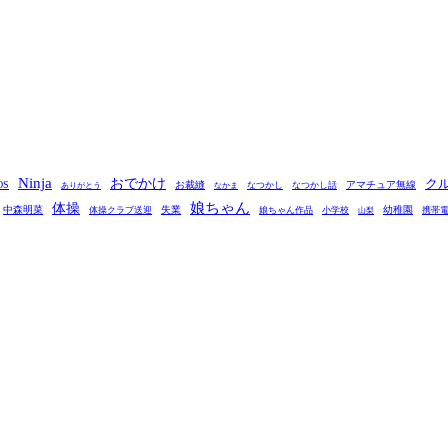
Ninja
おでかけ
ク
OS
お裁縫
アマチュア無線
なつかし
なつかし話
ありがとう
なかま
娘ちゃん
体操
中森明菜
失業
幼稚園
体操クラブ送迎
娘ちゃん作品
小学校
携帯
山梨