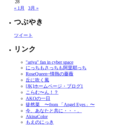
28
« 1月
3月 »
つぶやき
ツイート
リンク
"ariya" fan in cyber space
にっちもさっちも阿里耶っち
RoseQueen~情熱の薔薇
丘に吹く風
[JK]ホームページ・ブログ1
こらむ〜ん！？
AKOの一日
徒然菜 〜from 「Angel Eyes」〜
今、あなたと共に・・・。
AkinaColor
もえのにっき