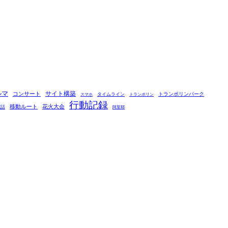
ルマ
コンサート
サイト構築
タイムライン
トランポリンパーク
スマホ
トランポリン
行動記録
移動ルート
花火大会
電話
阿里耶