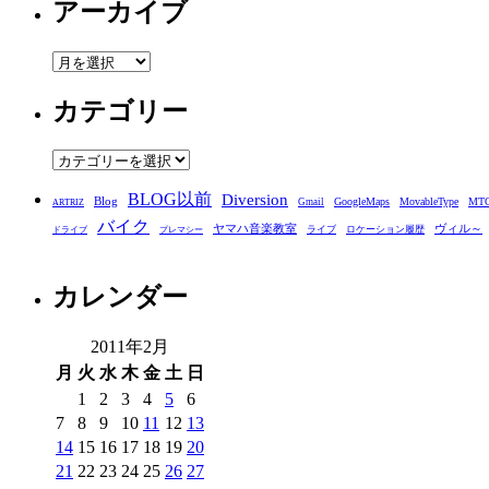
アーカイブ
ア
ー
カテゴリー
カ
イ
ブ
カ
テ
BLOG以前
Diversion
ゴ
Blog
GoogleMaps
MovableType
MT
Gmail
ARTRIZ
バイク
リ
ヤマハ音楽教室
ヴィル～
ライブ
ロケーション履歴
ドライブ
プレマシー
ー
カレンダー
2011年2月
月
火
水
木
金
土
日
1
2
3
4
5
6
7
8
9
10
11
12
13
14
15
16
17
18
19
20
21
22
23
24
25
26
27