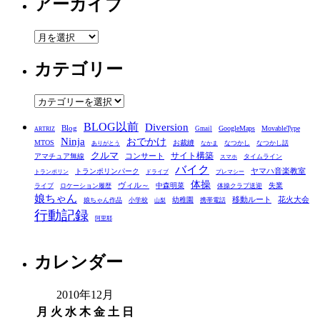
アーカイブ
ア
ー
カテゴリー
カ
イ
ブ
カ
テ
BLOG以前
Diversion
ゴ
Blog
GoogleMaps
MovableType
Gmail
ARTRIZ
Ninja
おでかけ
MTOS
お裁縫
リ
なつかし
なつかし話
ありがとう
なかま
クルマ
コンサート
サイト構築
アマチュア無線
タイムライン
スマホ
ー
バイク
ヤマハ音楽教室
トランポリンパーク
トランポリン
ドライブ
プレマシー
体操
ヴィル～
中森明菜
失業
ライブ
ロケーション履歴
体操クラブ送迎
娘ちゃん
移動ルート
花火大会
幼稚園
娘ちゃん作品
小学校
携帯電話
山梨
行動記録
阿里耶
カレンダー
2010年12月
月
火
水
木
金
土
日