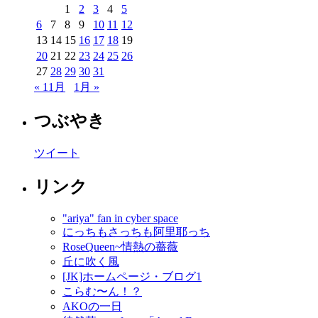
1
2
3
4
5
6
7
8
9
10
11
12
13
14
15
16
17
18
19
20
21
22
23
24
25
26
27
28
29
30
31
« 11月
1月 »
つぶやき
ツイート
リンク
"ariya" fan in cyber space
にっちもさっちも阿里耶っち
RoseQueen~情熱の薔薇
丘に吹く風
[JK]ホームページ・ブログ1
こらむ〜ん！？
AKOの一日