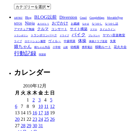
ブ
カ
テ
BLOG以前
Diversion
ゴ
Blog
GoogleMaps
MovableType
Gmail
ARTRIZ
Ninja
おでかけ
MTOS
お裁縫
リ
なつかし
なつかし話
ありがとう
なかま
クルマ
コンサート
サイト構築
アマチュア無線
タイムライン
スマホ
ー
バイク
ヤマハ音楽教室
トランポリンパーク
トランポリン
ドライブ
プレマシー
体操
ヴィル～
中森明菜
失業
ライブ
ロケーション履歴
体操クラブ送迎
娘ちゃん
移動ルート
花火大会
幼稚園
娘ちゃん作品
小学校
携帯電話
山梨
行動記録
阿里耶
カレンダー
2010年12月
月
火
水
木
金
土
日
1
2
3
4
5
6
7
8
9
10
11
12
13
14
15
16
17
18
19
20
21
22
23
24
25
26
27
28
29
30
31