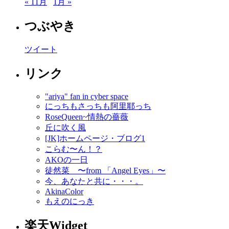
« 11月
1月 »
つぶやき
ツイート
リンク
"ariya" fan in cyber space
にっちもさっちも阿里耶っち
RoseQueen~情熱の薔薇
丘に吹く風
[JK]ホームページ・ブログ1
こらむ〜ん！？
AKOの一日
徒然菜 〜from 「Angel Eyes」〜
今、あなたと共に・・・。
AkinaColor
もえのにっき
楽天Widget