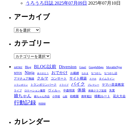
うろうろ日誌 2025年07月09日
2025年07月10日
アーカイブ
ア
ー
カテゴリー
カ
イ
ブ
カ
テ
BLOG以前
Diversion
ゴ
Blog
GoogleMaps
MovableType
Gmail
ARTRIZ
Ninja
おでかけ
MTOS
お裁縫
リ
なつかし
なつかし話
ありがとう
なかま
クルマ
コンサート
サイト構築
アマチュア無線
タイムライン
スマホ
ー
バイク
ヤマハ音楽教室
トランポリンパーク
トランポリン
ドライブ
プレマシー
体操
ヴィル～
中森明菜
失業
ライブ
ロケーション履歴
体操クラブ送迎
娘ちゃん
移動ルート
花火大会
幼稚園
娘ちゃん作品
小学校
携帯電話
山梨
行動記録
阿里耶
カレンダー