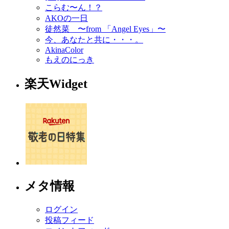
こらむ〜ん！？
AKOの一日
徒然菜 〜from 「Angel Eyes」〜
今、あなたと共に・・・。
AkinaColor
もえのにっき
楽天Widget
メタ情報
ログイン
投稿フィード