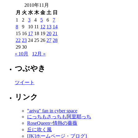
2010年11月
月
火
水
木
金
土
日
1
2
3
4
5
6
7
8
9
10
11
12
13
14
15
16
17
18
19
20
21
22
23
24
25
26
27
28
29
30
« 10月
12月 »
つぶやき
ツイート
リンク
"ariya" fan in cyber space
にっちもさっちも阿里耶っち
RoseQueen~情熱の薔薇
丘に吹く風
[JK]ホームページ・ブログ1