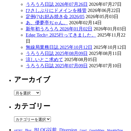
うろうろ日誌 2026年07月26日
2026年07月27日
ひさしぶりにドメインを移管
2026年06月22日
定例(?)お好み焼き会 2026/05
2026年05月03日
あ、儚夢亭ぢゃん。
2026年02月14日
新年初うろうろ 2026年01月02日
2026年01月03日
Edge Tech+ 2025行ってきました。
2025年11月22
日
無線局業務日誌 2025年10月12日
2025年10月12日
うろうろ日誌 2025年08月09日
2025年08月11日
涼しいとこ求めて
2025年08月05日
うろうろ日誌 2025年07月09日
2025年07月10日
アーカイブ
ア
ー
カテゴリー
カ
イ
ブ
カ
テ
BLOG以前
Diversion
Blog
GoogleMaps
MovableType
Gmail
ARTRIZ