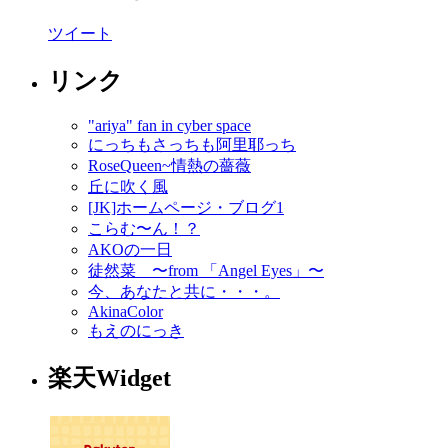
ツイート
リンク
"ariya" fan in cyber space
にっちもさっちも阿里耶っち
RoseQueen~情熱の薔薇
丘に吹く風
[JK]ホームページ・ブログ1
こらむ〜ん！？
AKOの一日
徒然菜 〜from 「Angel Eyes」〜
今、あなたと共に・・・。
AkinaColor
もえのにっき
楽天Widget