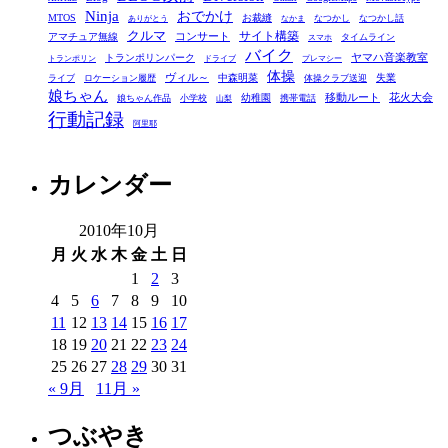
ゴ
Ninja
おでかけ
MTOS
お裁縫
リ
なつかし
なつかし話
ありがとう
なかま
クルマ
コンサート
サイト構築
アマチュア無線
タイムライン
スマホ
ー
バイク
ヤマハ音楽教室
トランポリンパーク
トランポリン
ドライブ
プレマシー
体操
ヴィル～
中森明菜
失業
ライブ
ロケーション履歴
体操クラブ送迎
娘ちゃん
移動ルート
花火大会
幼稚園
娘ちゃん作品
小学校
携帯電話
山梨
行動記録
阿里耶
カレンダー
2010年10月
月
火
水
木
金
土
日
1
2
3
4
5
6
7
8
9
10
11
12
13
14
15
16
17
18
19
20
21
22
23
24
25
26
27
28
29
30
31
« 9月
11月 »
つぶやき