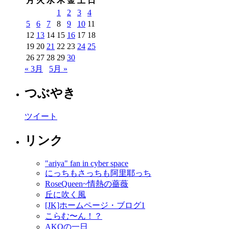
月
火
水
木
金
土
日
1
2
3
4
5
6
7
8
9
10
11
12
13
14
15
16
17
18
19
20
21
22
23
24
25
26
27
28
29
30
« 3月
5月 »
つぶやき
ツイート
リンク
"ariya" fan in cyber space
にっちもさっちも阿里耶っち
RoseQueen~情熱の薔薇
丘に吹く風
[JK]ホームページ・ブログ1
こらむ〜ん！？
AKOの一日