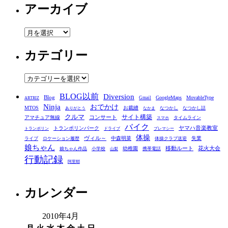
アーカイブ
ア
ー
カテゴリー
カ
イ
ブ
カ
テ
BLOG以前
Diversion
ゴ
Blog
GoogleMaps
MovableType
Gmail
ARTRIZ
Ninja
おでかけ
MTOS
お裁縫
リ
なつかし
なつかし話
ありがとう
なかま
クルマ
コンサート
サイト構築
アマチュア無線
タイムライン
スマホ
ー
バイク
ヤマハ音楽教室
トランポリンパーク
トランポリン
ドライブ
プレマシー
体操
ヴィル～
中森明菜
失業
ライブ
ロケーション履歴
体操クラブ送迎
娘ちゃん
移動ルート
花火大会
幼稚園
娘ちゃん作品
小学校
携帯電話
山梨
行動記録
阿里耶
カレンダー
2010年4月