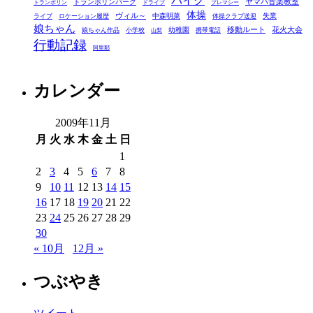
バイク
ヤマハ音楽教室
トランポリンパーク
トランポリン
ドライブ
プレマシー
体操
ヴィル～
中森明菜
失業
ライブ
ロケーション履歴
体操クラブ送迎
娘ちゃん
移動ルート
花火大会
幼稚園
娘ちゃん作品
小学校
携帯電話
山梨
行動記録
阿里耶
カレンダー
2009年11月
月
火
水
木
金
土
日
1
2
3
4
5
6
7
8
9
10
11
12
13
14
15
16
17
18
19
20
21
22
23
24
25
26
27
28
29
30
« 10月
12月 »
つぶやき