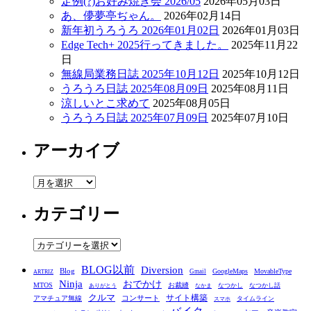
定例(?)お好み焼き会 2026/05
2026年05月03日
あ、儚夢亭ぢゃん。
2026年02月14日
新年初うろうろ 2026年01月02日
2026年01月03日
Edge Tech+ 2025行ってきました。
2025年11月22
日
無線局業務日誌 2025年10月12日
2025年10月12日
うろうろ日誌 2025年08月09日
2025年08月11日
涼しいとこ求めて
2025年08月05日
うろうろ日誌 2025年07月09日
2025年07月10日
アーカイブ
ア
ー
カテゴリー
カ
イ
ブ
カ
テ
BLOG以前
Diversion
ゴ
Blog
GoogleMaps
MovableType
Gmail
ARTRIZ
Ninja
おでかけ
MTOS
お裁縫
リ
なつかし
なつかし話
ありがとう
なかま
クルマ
コンサート
サイト構築
アマチュア無線
タイムライン
スマホ
ー