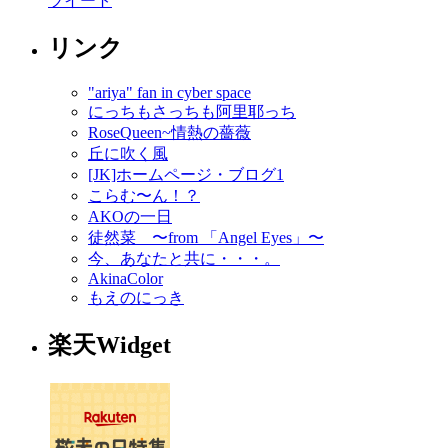
ツイート
リンク
"ariya" fan in cyber space
にっちもさっちも阿里耶っち
RoseQueen~情熱の薔薇
丘に吹く風
[JK]ホームページ・ブログ1
こらむ〜ん！？
AKOの一日
徒然菜 〜from 「Angel Eyes」〜
今、あなたと共に・・・。
AkinaColor
もえのにっき
楽天Widget