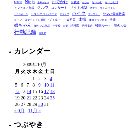
Ninja
おでかけ
MTOS
お裁縫
リ
なつかし
なつかし話
ありがとう
なかま
クルマ
コンサート
サイト構築
アマチュア無線
タイムライン
スマホ
ー
バイク
ヤマハ音楽教室
トランポリンパーク
トランポリン
ドライブ
プレマシー
体操
ヴィル～
中森明菜
失業
ライブ
ロケーション履歴
体操クラブ送迎
娘ちゃん
移動ルート
花火大会
幼稚園
娘ちゃん作品
小学校
携帯電話
山梨
行動記録
阿里耶
カレンダー
2009年10月
月
火
水
木
金
土
日
1
2
3
4
5
6
7
8
9
10
11
12
13
14
15
16
17
18
19
20
21
22
23
24
25
26
27
28
29
30
31
« 9月
11月 »
つぶやき