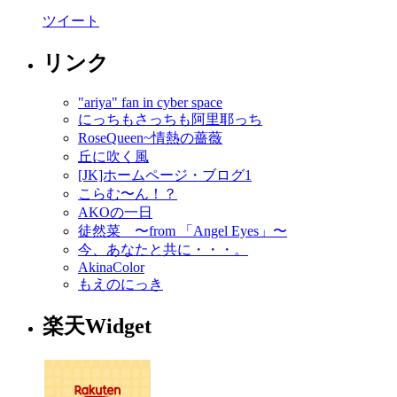
ツイート
リンク
"ariya" fan in cyber space
にっちもさっちも阿里耶っち
RoseQueen~情熱の薔薇
丘に吹く風
[JK]ホームページ・ブログ1
こらむ〜ん！？
AKOの一日
徒然菜 〜from 「Angel Eyes」〜
今、あなたと共に・・・。
AkinaColor
もえのにっき
楽天Widget