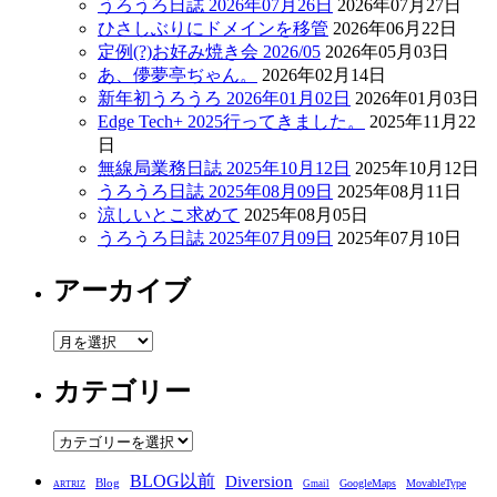
うろうろ日誌 2026年07月26日
2026年07月27日
ひさしぶりにドメインを移管
2026年06月22日
定例(?)お好み焼き会 2026/05
2026年05月03日
あ、儚夢亭ぢゃん。
2026年02月14日
新年初うろうろ 2026年01月02日
2026年01月03日
Edge Tech+ 2025行ってきました。
2025年11月22
日
無線局業務日誌 2025年10月12日
2025年10月12日
うろうろ日誌 2025年08月09日
2025年08月11日
涼しいとこ求めて
2025年08月05日
うろうろ日誌 2025年07月09日
2025年07月10日
アーカイブ
ア
ー
カテゴリー
カ
イ
ブ
カ
テ
BLOG以前
Diversion
ゴ
Blog
GoogleMaps
MovableType
Gmail
ARTRIZ