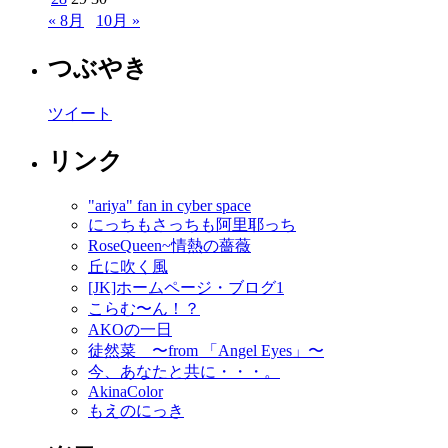
« 8月
10月 »
つぶやき
ツイート
リンク
"ariya" fan in cyber space
にっちもさっちも阿里耶っち
RoseQueen~情熱の薔薇
丘に吹く風
[JK]ホームページ・ブログ1
こらむ〜ん！？
AKOの一日
徒然菜 〜from 「Angel Eyes」〜
今、あなたと共に・・・。
AkinaColor
もえのにっき