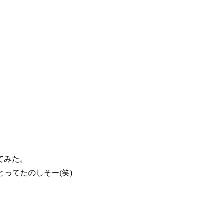
てみた。
とってたのしそー(笑)