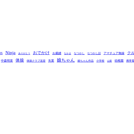
Ninja
おでかけ
ク
OS
お裁縫
アマチュア無線
なつかし
なつかし話
ありがとう
なかま
娘ちゃん
体操
中森明菜
失業
幼稚園
体操クラブ送迎
娘ちゃん作品
小学校
携帯
山梨