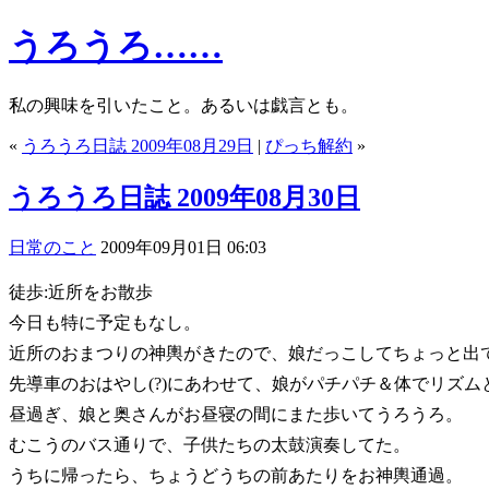
うろうろ……
私の興味を引いたこと。あるいは戯言とも。
«
うろうろ日誌 2009年08月29日
|
ぴっち解約
»
うろうろ日誌 2009年08月30日
日常のこと
2009年09月01日 06:03
徒歩:近所をお散歩
今日も特に予定もなし。
近所のおまつりの神輿がきたので、娘だっこしてちょっと出
先導車のおはやし(?)にあわせて、娘がパチパチ＆体でリズム
昼過ぎ、娘と奥さんがお昼寝の間にまた歩いてうろうろ。
むこうのバス通りで、子供たちの太鼓演奏してた。
うちに帰ったら、ちょうどうちの前あたりをお神輿通過。