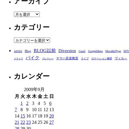
アーカイブ
ア
ー
カテゴリー
カ
イ
ブ
カ
テ
BLOG以前
Diversion
ゴ
Blog
GoogleMaps
MovableType
MT
Gmail
ARTRIZ
バイク
リ
ヤマハ音楽教室
ヴィル～
ライブ
ロケーション履歴
ドライブ
プレマシー
ー
カレンダー
2009年9月
月
火
水
木
金
土
日
1
2
3
4
5
6
7
8
9
10
11
12
13
14
15
16
17
18
19
20
21
22
23
24
25
26
27
28
29
30