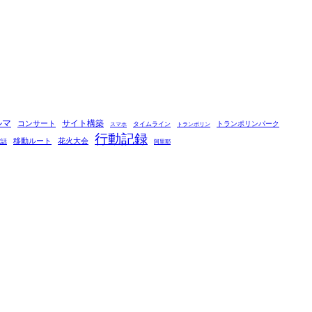
ルマ
コンサート
サイト構築
タイムライン
トランポリンパーク
スマホ
トランポリン
行動記録
移動ルート
花火大会
電話
阿里耶