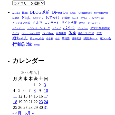
ブ
カ
テ
BLOG以前
Diversion
ゴ
Blog
GoogleMaps
MovableType
Gmail
ARTRIZ
Ninja
おでかけ
MTOS
お裁縫
リ
なつかし
なつかし話
ありがとう
なかま
クルマ
コンサート
サイト構築
アマチュア無線
タイムライン
スマホ
ー
バイク
ヤマハ音楽教室
トランポリンパーク
トランポリン
ドライブ
プレマシー
体操
ヴィル～
中森明菜
失業
ライブ
ロケーション履歴
体操クラブ送迎
娘ちゃん
移動ルート
花火大会
幼稚園
娘ちゃん作品
小学校
携帯電話
山梨
行動記録
阿里耶
カレンダー
2009年5月
月
火
水
木
金
土
日
1
2
3
4
5
6
7
8
9
10
11
12
13
14
15
16
17
18
19
20
21
22
23
24
25
26
27
28
29
30
31
« 4月
6月 »