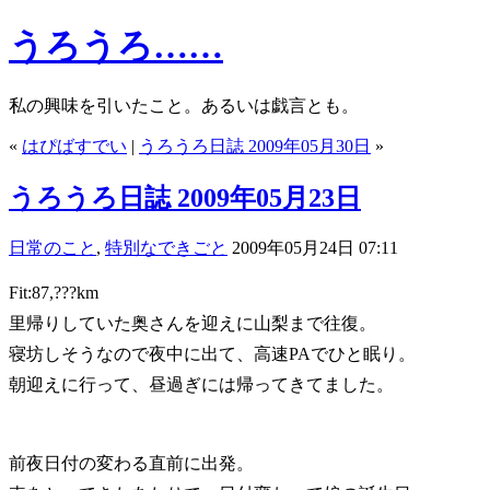
うろうろ……
私の興味を引いたこと。あるいは戯言とも。
«
はぴばすでい
|
うろうろ日誌 2009年05月30日
»
うろうろ日誌 2009年05月23日
日常のこと
,
特別なできごと
2009年05月24日 07:11
Fit:87,???km
里帰りしていた奥さんを迎えに山梨まで往復。
寝坊しそうなので夜中に出て、高速PAでひと眠り。
朝迎えに行って、昼過ぎには帰ってきてました。
前夜日付の変わる直前に出発。