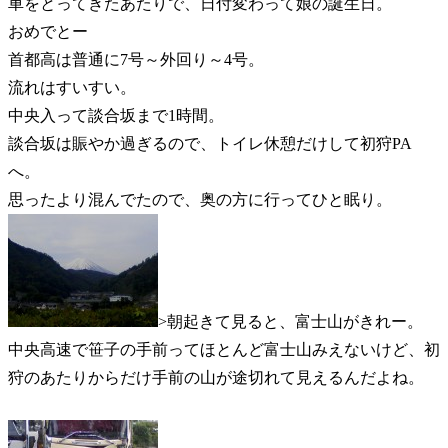
車をとってきたあたりで、日付変わって娘の誕生日。
おめでとー
首都高は普通に7号～外回り～4号。
流れはすいすい。
中央入って談合坂まで1時間。
談合坂は賑やか過ぎるので、トイレ休憩だけして初狩PA
へ。
思ったより混んでたので、奥の方に行ってひと眠り。
>朝起きて見ると、富士山がきれー。
中央高速で笹子の手前ってほとんど富士山みえないけど、初
狩のあたりからだけ手前の山が途切れて見えるんだよね。