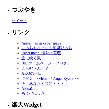
つぶやき
ツイート
リンク
"ariya" fan in cyber space
にっちもさっちも阿里耶っち
RoseQueen~情熱の薔薇
丘に吹く風
[JK]ホームページ・ブログ1
こらむ〜ん！？
AKOの一日
徒然菜 〜from 「Angel Eyes」〜
今、あなたと共に・・・。
AkinaColor
もえのにっき
楽天Widget