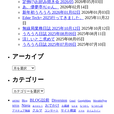
定例(?)お好み焼き会 2026/05
2026年05月03日
あ、儚夢亭ぢゃん。
2026年02月14日
新年初うろうろ 2026年01月02日
2026年01月03日
Edge Tech+ 2025行ってきました。
2025年11月22
日
無線局業務日誌 2025年10月12日
2025年10月12日
うろうろ日誌 2025年08月09日
2025年08月11日
涼しいとこ求めて
2025年08月05日
うろうろ日誌 2025年07月09日
2025年07月10日
アーカイブ
ア
ー
カテゴリー
カ
イ
ブ
カ
テ
BLOG以前
Diversion
ゴ
Blog
GoogleMaps
MovableType
Gmail
ARTRIZ
Ninja
おでかけ
MTOS
お裁縫
リ
なつかし
なつかし話
ありがとう
なかま
クルマ
コンサート
サイト構築
アマチュア無線
タイムライン
スマホ
ー