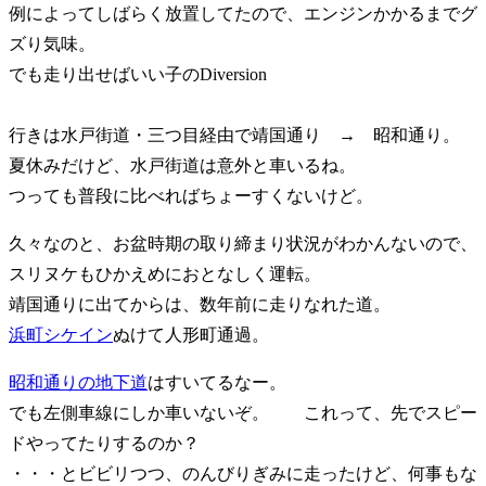
例によってしばらく放置してたので、エンジンかかるまでグ
ズり気味。
でも走り出せばいい子のDiversion
行きは水戸街道・三つ目経由で靖国通り → 昭和通り。
夏休みだけど、水戸街道は意外と車いるね。
つっても普段に比べればちょーすくないけど。
久々なのと、お盆時期の取り締まり状況がわかんないので、
スリヌケもひかえめにおとなしく運転。
靖国通りに出てからは、数年前に走りなれた道。
浜町シケイン
ぬけて人形町通過。
昭和通りの地下道
はすいてるなー。
でも左側車線にしか車いないぞ。 これって、先でスピー
ドやってたりするのか？
・・・とビビリつつ、のんびりぎみに走ったけど、何事もな