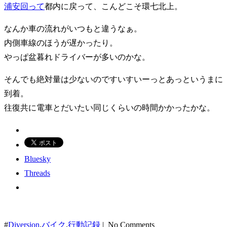
浦安回って
都内に戻って、こんどこそ環七北上。
なんか車の流れがいつもと違うなぁ。
内側車線のほうが遅かったり。
やっぱ盆暮れドライバーが多いのかな。
そんでも絶対量は少ないのですいすいーっとあっというまに
到着。
往復共に電車とだいたい同じくらいの時間かかったかな。
Bluesky
Threads
#
Diversion
,
バイク
,
行動記録
| No Comments