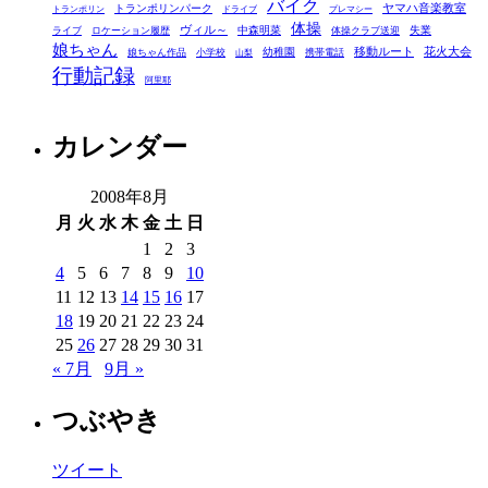
バイク
ヤマハ音楽教室
トランポリンパーク
トランポリン
ドライブ
プレマシー
体操
ヴィル～
中森明菜
失業
ライブ
ロケーション履歴
体操クラブ送迎
娘ちゃん
移動ルート
花火大会
幼稚園
娘ちゃん作品
小学校
携帯電話
山梨
行動記録
阿里耶
カレンダー
2008年8月
月
火
水
木
金
土
日
1
2
3
4
5
6
7
8
9
10
11
12
13
14
15
16
17
18
19
20
21
22
23
24
25
26
27
28
29
30
31
« 7月
9月 »
つぶやき
ツイート