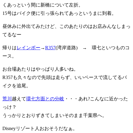
くあっという間に新橋について左折。
15号はバイク便に引っ張られてあっというまに到着。
昼休みに外出てみたけど、このあたりのはお店みんなしまっ
てるなー
帰りは
レインボー
→
R357
(湾岸道路) → 環七といつものコ
ース。
お台場あたりはやっぱり人多いね。
R357も久々なので先頭は走らず、いいペースで流してるバ
イクを追尾。
荒川
越えて
環七方面との分岐
・・・あれ?こんなに近かった
っけ？
うっかりとおりずきてしまいそのまま千葉県へ。
Disneyリゾート人おおそうだなぁ。