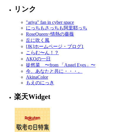
リンク
"ariya" fan in cyber space
にっちもさっちも阿里耶っち
RoseQueen~情熱の薔薇
丘に吹く風
[JK]ホームページ・ブログ1
こらむ〜ん！？
AKOの一日
徒然菜 〜from 「Angel Eyes」〜
今、あなたと共に・・・。
AkinaColor
もえのにっき
楽天Widget