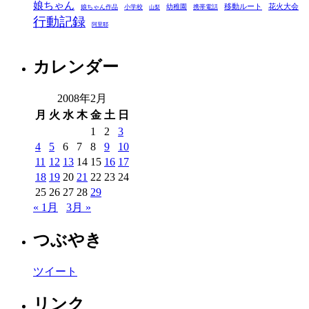
娘ちゃん
移動ルート
花火大会
幼稚園
娘ちゃん作品
小学校
携帯電話
山梨
行動記録
阿里耶
カレンダー
2008年2月
月
火
水
木
金
土
日
1
2
3
4
5
6
7
8
9
10
11
12
13
14
15
16
17
18
19
20
21
22
23
24
25
26
27
28
29
« 1月
3月 »
つぶやき
ツイート
リンク