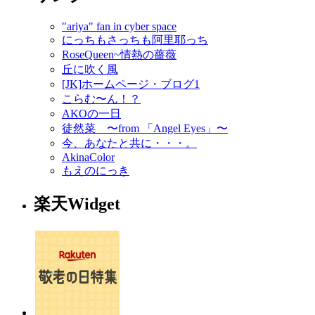
"ariya" fan in cyber space
にっちもさっちも阿里耶っち
RoseQueen~情熱の薔薇
丘に吹く風
[JK]ホームページ・ブログ1
こらむ〜ん！？
AKOの一日
徒然菜 〜from 「Angel Eyes」〜
今、あなたと共に・・・。
AkinaColor
もえのにっき
楽天Widget