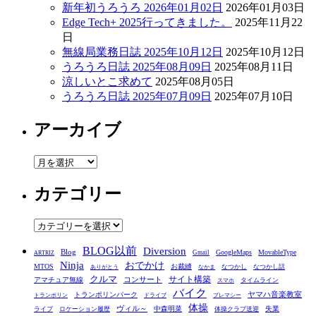
新年初うろうろ 2026年01月02日
2026年01月03日
Edge Tech+ 2025行ってきました。
2025年11月22
日
無線局業務日誌 2025年10月12日
2025年10月12日
うろうろ日誌 2025年08月09日
2025年08月11日
涼しいとこ求めて
2025年08月05日
うろうろ日誌 2025年07月09日
2025年07月10日
アーカイブ
ア
ー
カテゴリー
カ
イ
ブ
カ
テ
BLOG以前
Diversion
ゴ
Blog
GoogleMaps
MovableType
Gmail
ARTRIZ
Ninja
おでかけ
MTOS
お裁縫
リ
なつかし
なつかし話
ありがとう
なかま
クルマ
コンサート
サイト構築
アマチュア無線
タイムライン
スマホ
ー
バイク
ヤマハ音楽教室
トランポリンパーク
トランポリン
ドライブ
プレマシー
体操
ヴィル～
中森明菜
失業
ライブ
ロケーション履歴
体操クラブ送迎