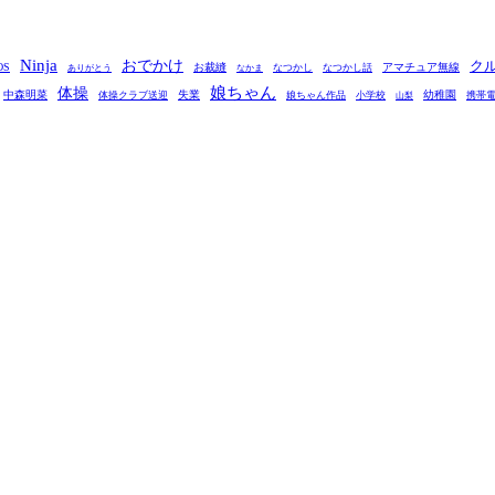
Ninja
おでかけ
ク
OS
お裁縫
アマチュア無線
なつかし
なつかし話
ありがとう
なかま
娘ちゃん
体操
中森明菜
失業
幼稚園
体操クラブ送迎
娘ちゃん作品
小学校
携帯
山梨