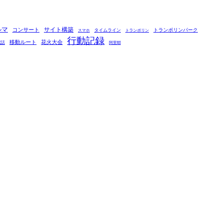
ルマ
コンサート
サイト構築
タイムライン
トランポリンパーク
スマホ
トランポリン
行動記録
移動ルート
花火大会
電話
阿里耶