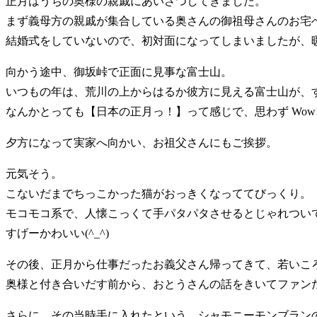
正月はうちの奥様の親戚にあいさつしてきました。
まず義母方の親戚が集合している奥さんの御祖母さんのお宅
結婚式をしていないので、初対面になってしまいましたが、
向かう途中、御坂峠で正面に見事な富士山。
いつもの年は、荒川の上からはるか彼方に見える富士山が、
なんかとっても【日本の正月っ！】って感じで、思わず Wow
夕方になって実家へ向かい、お祖父さんにもご挨拶。
元気そう。
こないだまでちっこかった猫がおっきくなっててびっくり。
モコモコ系で、人懐こっくて手パタパタさせるとじゃれつい
すげーかわいい(^_^)
その後、正月から仕事だったお義父さん帰ってきて、若いこ
奥様と付き合いだす前から、おとうさんの話をきいてファン
さらに、その当時手に入れたという、シャモニーモンブラン