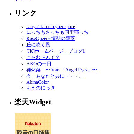
リンク
"ariya" fan in cyber space
にっちもさっちも阿里耶っち
RoseQueen~情熱の薔薇
丘に吹く風
[JK]ホームページ・ブログ1
こらむ〜ん！？
AKOの一日
徒然菜 〜from 「Angel Eyes」〜
今、あなたと共に・・・。
AkinaColor
もえのにっき
楽天Widget