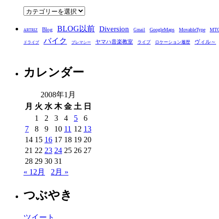
ブ
カ
テ
BLOG以前
Diversion
ゴ
Blog
GoogleMaps
MovableType
MT
Gmail
ARTRIZ
バイク
リ
ヤマハ音楽教室
ヴィル～
ライブ
ロケーション履歴
ドライブ
プレマシー
ー
カレンダー
2008年1月
月
火
水
木
金
土
日
1
2
3
4
5
6
7
8
9
10
11
12
13
14
15
16
17
18
19
20
21
22
23
24
25
26
27
28
29
30
31
« 12月
2月 »
つぶやき
ツイート