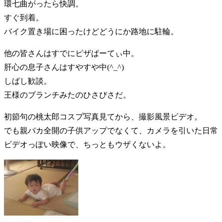
環七曲がったら快調。
すぐ到着。
バイク置き場に困ったけどどうにか路地に駐輪。
他の皆さんはすでにピザぱーてぃ中。
肝心の息子さんはすやすや中(^_^)
しばし歓談。
王様のブランチみたのひさびさだ。
初節句の桃太郎コスプ写真見てから、撮影風景ビデオ。
でも親バカ全開の子供アップでなくて、カメラを引いた日常
ビデオっぽい映像で、ちっともウザくないよ。