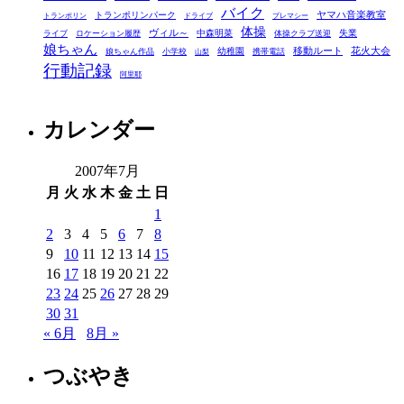
ー
バイク
ヤマハ音楽教室
トランポリンパーク
トランポリン
ドライブ
プレマシー
体操
ヴィル～
中森明菜
失業
ライブ
ロケーション履歴
体操クラブ送迎
娘ちゃん
移動ルート
花火大会
幼稚園
娘ちゃん作品
小学校
携帯電話
山梨
行動記録
阿里耶
カレンダー
2007年7月
月
火
水
木
金
土
日
1
2
3
4
5
6
7
8
9
10
11
12
13
14
15
16
17
18
19
20
21
22
23
24
25
26
27
28
29
30
31
« 6月
8月 »
つぶやき