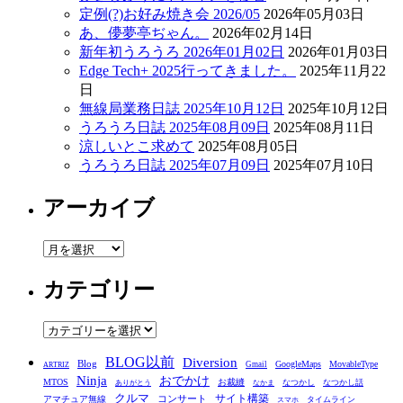
定例(?)お好み焼き会 2026/05
2026年05月03日
あ、儚夢亭ぢゃん。
2026年02月14日
新年初うろうろ 2026年01月02日
2026年01月03日
Edge Tech+ 2025行ってきました。
2025年11月22
日
無線局業務日誌 2025年10月12日
2025年10月12日
うろうろ日誌 2025年08月09日
2025年08月11日
涼しいとこ求めて
2025年08月05日
うろうろ日誌 2025年07月09日
2025年07月10日
アーカイブ
ア
ー
カテゴリー
カ
イ
ブ
カ
テ
BLOG以前
Diversion
ゴ
Blog
GoogleMaps
MovableType
Gmail
ARTRIZ
Ninja
おでかけ
MTOS
お裁縫
リ
なつかし
なつかし話
ありがとう
なかま
クルマ
コンサート
サイト構築
アマチュア無線
タイムライン
スマホ