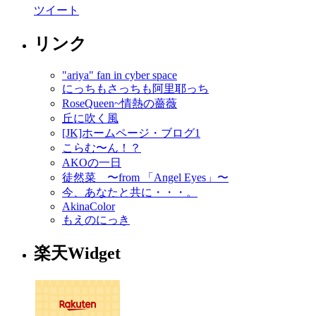
ツイート
リンク
"ariya" fan in cyber space
にっちもさっちも阿里耶っち
RoseQueen~情熱の薔薇
丘に吹く風
[JK]ホームページ・ブログ1
こらむ〜ん！？
AKOの一日
徒然菜 〜from 「Angel Eyes」〜
今、あなたと共に・・・。
AkinaColor
もえのにっき
楽天Widget