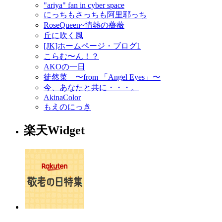
"ariya" fan in cyber space
にっちもさっちも阿里耶っち
RoseQueen~情熱の薔薇
丘に吹く風
[JK]ホームページ・ブログ1
こらむ〜ん！？
AKOの一日
徒然菜 〜from 「Angel Eyes」〜
今、あなたと共に・・・。
AkinaColor
もえのにっき
楽天Widget