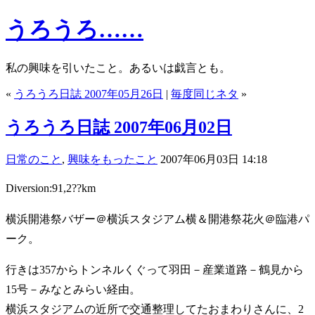
うろうろ……
私の興味を引いたこと。あるいは戯言とも。
«
うろうろ日誌 2007年05月26日
|
毎度同じネタ
»
うろうろ日誌 2007年06月02日
日常のこと
,
興味をもったこと
2007年06月03日 14:18
Diversion:91,2??km
横浜開港祭バザー＠横浜スタジアム横＆開港祭花火＠臨港パ
ーク。
行きは357からトンネルくぐって羽田－産業道路－鶴見から
15号－みなとみらい経由。
横浜スタジアムの近所で交通整理してたおまわりさんに、2