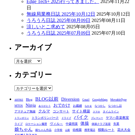
Edge Tech+ 2025行ってきました。
2025年11月22
日
無線局業務日誌 2025年10月12日
2025年10月12日
うろうろ日誌 2025年08月09日
2025年08月11日
涼しいとこ求めて
2025年08月05日
うろうろ日誌 2025年07月09日
2025年07月10日
アーカイブ
ア
ー
カテゴリー
カ
イ
ブ
カ
テ
BLOG以前
Diversion
ゴ
Blog
GoogleMaps
MovableType
Gmail
ARTRIZ
Ninja
おでかけ
MTOS
お裁縫
リ
なつかし
なつかし話
ありがとう
なかま
クルマ
コンサート
サイト構築
アマチュア無線
タイムライン
スマホ
ー
バイク
ヤマハ音楽教室
トランポリンパーク
トランポリン
ドライブ
プレマシー
体操
ヴィル～
中森明菜
失業
ライブ
ロケーション履歴
体操クラブ送迎
娘ちゃん
移動ルート
花火大会
幼稚園
娘ちゃん作品
小学校
携帯電話
山梨