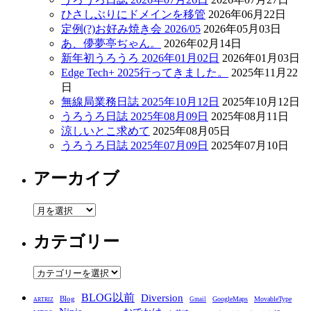
ひさしぶりにドメインを移管
2026年06月22日
定例(?)お好み焼き会 2026/05
2026年05月03日
あ、儚夢亭ぢゃん。
2026年02月14日
新年初うろうろ 2026年01月02日
2026年01月03日
Edge Tech+ 2025行ってきました。
2025年11月22
日
無線局業務日誌 2025年10月12日
2025年10月12日
うろうろ日誌 2025年08月09日
2025年08月11日
涼しいとこ求めて
2025年08月05日
うろうろ日誌 2025年07月09日
2025年07月10日
アーカイブ
ア
ー
カテゴリー
カ
イ
ブ
カ
テ
BLOG以前
Diversion
ゴ
Blog
GoogleMaps
MovableType
Gmail
ARTRIZ