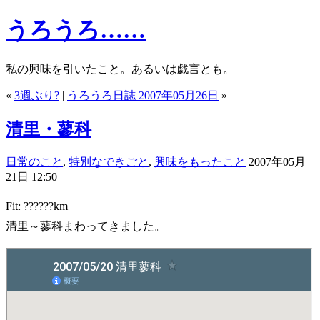
うろうろ……
私の興味を引いたこと。あるいは戯言とも。
«
3週ぶり?
|
うろうろ日誌 2007年05月26日
»
清里・蓼科
日常のこと
,
特別なできごと
,
興味をもったこと
2007年05月
21日 12:50
Fit: ??????km
清里～蓼科まわってきました。