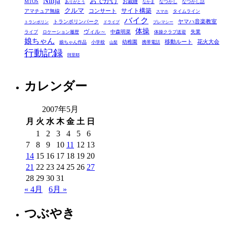
Ninja
おでかけ
MTOS
お裁縫
リ
なつかし
なつかし話
ありがとう
なかま
クルマ
コンサート
サイト構築
アマチュア無線
タイムライン
スマホ
ー
バイク
ヤマハ音楽教室
トランポリンパーク
トランポリン
ドライブ
プレマシー
体操
ヴィル～
中森明菜
失業
ライブ
ロケーション履歴
体操クラブ送迎
娘ちゃん
移動ルート
花火大会
幼稚園
娘ちゃん作品
小学校
携帯電話
山梨
行動記録
阿里耶
カレンダー
2007年5月
月
火
水
木
金
土
日
1
2
3
4
5
6
7
8
9
10
11
12
13
14
15
16
17
18
19
20
21
22
23
24
25
26
27
28
29
30
31
« 4月
6月 »
つぶやき