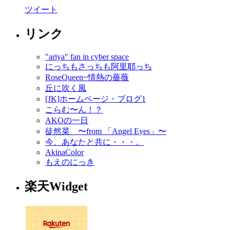
ツイート
リンク
"ariya" fan in cyber space
にっちもさっちも阿里耶っち
RoseQueen~情熱の薔薇
丘に吹く風
[JK]ホームページ・ブログ1
こらむ〜ん！？
AKOの一日
徒然菜 〜from 「Angel Eyes」〜
今、あなたと共に・・・。
AkinaColor
もえのにっき
楽天Widget