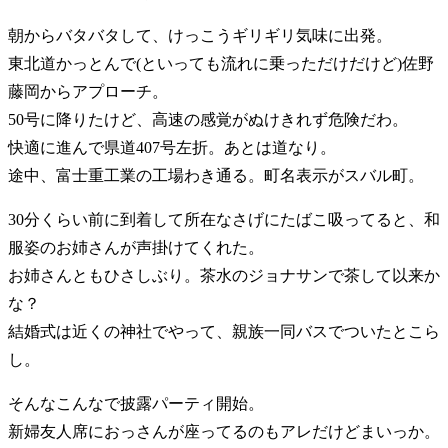
朝からバタバタして、けっこうギリギリ気味に出発。
東北道かっとんで(といっても流れに乗っただけだけど)佐野
藤岡からアプローチ。
50号に降りたけど、高速の感覚がぬけきれず危険だわ。
快適に進んで県道407号左折。あとは道なり。
途中、富士重工業の工場わき通る。町名表示がスバル町。
30分くらい前に到着して所在なさげにたばこ吸ってると、和
服姿のお姉さんが声掛けてくれた。
お姉さんともひさしぶり。茶水のジョナサンで茶して以来か
な？
結婚式は近くの神社でやって、親族一同バスでついたとこら
し。
そんなこんなで披露パーティ開始。
新婦友人席におっさんが座ってるのもアレだけどまいっか。