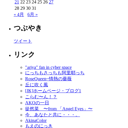
21
22
23
24
25
26
27
28
29
30
31
« 4月
6月 »
つぶやき
ツイート
リンク
"ariya" fan in cyber space
にっちもさっちも阿里耶っち
RoseQueen~情熱の薔薇
丘に吹く風
[JK]ホームページ・ブログ1
こらむ〜ん！？
AKOの一日
徒然菜 〜from 「Angel Eyes」〜
今、あなたと共に・・・。
AkinaColor
もえのにっき