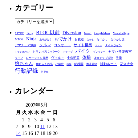
カテゴリー
カ
イ
ブ
カ
テ
BLOG以前
Diversion
ゴ
Blog
GoogleMaps
MovableType
Gmail
ARTRIZ
Ninja
おでかけ
MTOS
お裁縫
リ
なつかし
なつかし話
ありがとう
なかま
クルマ
コンサート
サイト構築
アマチュア無線
タイムライン
スマホ
ー
バイク
ヤマハ音楽教室
トランポリンパーク
トランポリン
ドライブ
プレマシー
体操
ヴィル～
中森明菜
失業
ライブ
ロケーション履歴
体操クラブ送迎
娘ちゃん
移動ルート
花火大会
幼稚園
娘ちゃん作品
小学校
携帯電話
山梨
行動記録
阿里耶
カレンダー
2007年5月
月
火
水
木
金
土
日
1
2
3
4
5
6
7
8
9
10
11
12
13
14
15
16
17
18
19
20