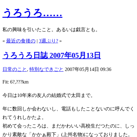
うろうろ……
私の興味を引いたこと。あるいは戯言とも。
«
最近の食後の
|
3週ぶり?
»
うろうろ日誌 2007年05月13日
日常のこと
,
特別なできごと
2007年05月14日 09:36
Fit: 6?,???km
今日は10年来の友人の結婚式で太田まで。
年に数回しか会わないし、電話もしたことないのに呼んでく
れてうれしかたよ。
初めて会ったころは、まだかわいい高校生だつたのに、しっ
かり素敵な「かかぁ殿下」(上州名物)になっておりました。