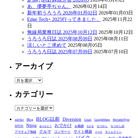
あ、儚夢亭ぢゃん。
2026年02月14日
新年初うろうろ 2026年01月02日
2026年01月03日
Edge Tech+ 2025行ってきました。
2025年11月22
日
無線局業務日誌 2025年10月12日
2025年10月12日
うろうろ日誌 2025年08月09日
2025年08月11日
涼しいとこ求めて
2025年08月05日
うろうろ日誌 2025年07月09日
2025年07月10日
アーカイブ
ア
ー
カテゴリー
カ
イ
ブ
カ
テ
BLOG以前
Diversion
ゴ
Blog
GoogleMaps
MovableType
Gmail
ARTRIZ
Ninja
おでかけ
MTOS
お裁縫
リ
なつかし
なつかし話
ありがとう
なかま
クルマ
コンサート
サイト構築
アマチュア無線
タイムライン
スマホ
ー
バイク