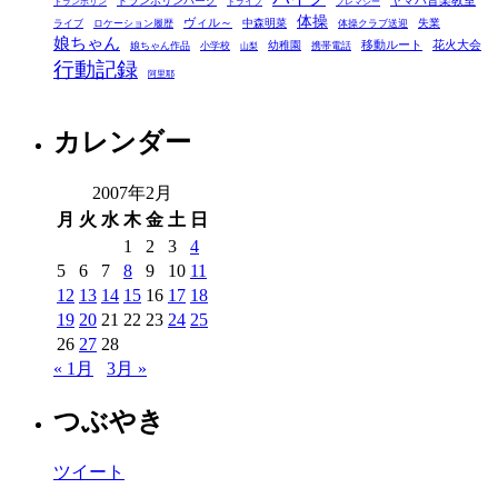
ヤマハ音楽教室
トランポリンパーク
トランポリン
ドライブ
プレマシー
体操
ヴィル～
中森明菜
失業
ライブ
ロケーション履歴
体操クラブ送迎
娘ちゃん
移動ルート
花火大会
幼稚園
娘ちゃん作品
小学校
携帯電話
山梨
行動記録
阿里耶
カレンダー
2007年2月
月
火
水
木
金
土
日
1
2
3
4
5
6
7
8
9
10
11
12
13
14
15
16
17
18
19
20
21
22
23
24
25
26
27
28
« 1月
3月 »
つぶやき
ツイート