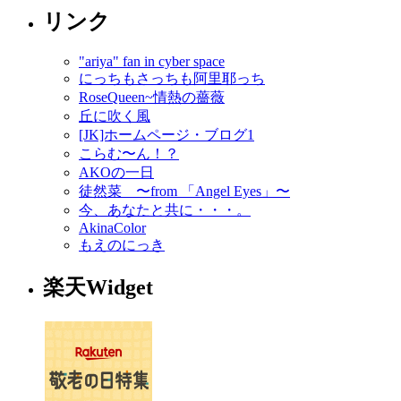
リンク
"ariya" fan in cyber space
にっちもさっちも阿里耶っち
RoseQueen~情熱の薔薇
丘に吹く風
[JK]ホームページ・ブログ1
こらむ〜ん！？
AKOの一日
徒然菜 〜from 「Angel Eyes」〜
今、あなたと共に・・・。
AkinaColor
もえのにっき
楽天Widget