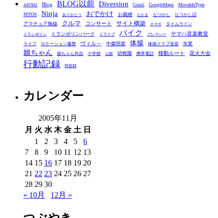
BLOG以前
Diversion
ゴ
Blog
GoogleMaps
MovableType
Gmail
ARTRIZ
Ninja
おでかけ
MTOS
お裁縫
リ
なつかし
なつかし話
ありがとう
なかま
クルマ
コンサート
サイト構築
アマチュア無線
タイムライン
スマホ
ー
バイク
ヤマハ音楽教室
トランポリンパーク
トランポリン
ドライブ
プレマシー
体操
ヴィル～
中森明菜
失業
ライブ
ロケーション履歴
体操クラブ送迎
娘ちゃん
移動ルート
花火大会
幼稚園
娘ちゃん作品
小学校
携帯電話
山梨
行動記録
阿里耶
カレンダー
2005年11月
月
火
水
木
金
土
日
1
2
3
4
5
6
7
8
9
10
11
12
13
14
15
16
17
18
19
20
21
22
23
24
25
26
27
28
29
30
« 10月
12月 »