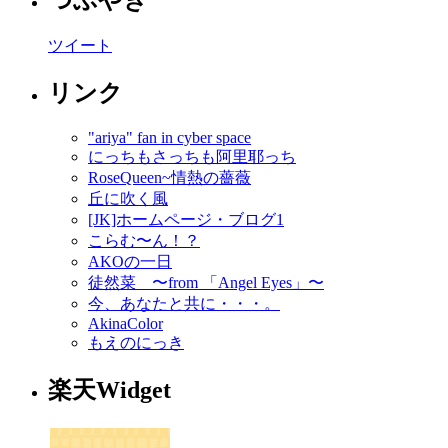
つぶやき
ツイート
リンク
"ariya" fan in cyber space
にっちもさっちも阿里耶っち
RoseQueen~情熱の薔薇
丘に吹く風
[JK]ホームページ・ブログ1
こらむ〜ん！？
AKOの一日
徒然菜 〜from 「Angel Eyes」〜
今、あなたと共に・・・。
AkinaColor
もえのにっき
楽天Widget