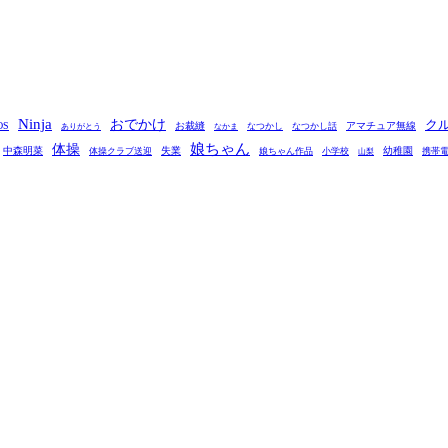
Ninja
おでかけ
ク
OS
お裁縫
アマチュア無線
なつかし
なつかし話
ありがとう
なかま
娘ちゃん
体操
中森明菜
失業
幼稚園
体操クラブ送迎
娘ちゃん作品
小学校
携帯
山梨