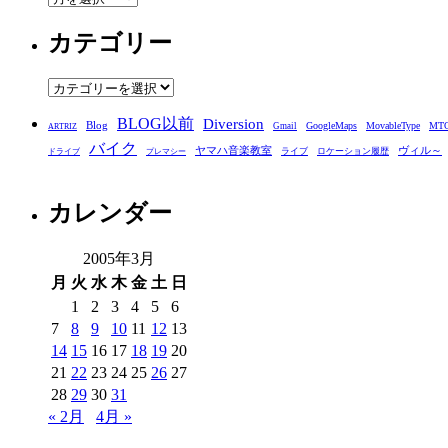
ー
カテゴリー
カ
イ
ブ
カ
テ
BLOG以前
Diversion
ゴ
Blog
GoogleMaps
MovableType
MT
Gmail
ARTRIZ
バイク
リ
ヤマハ音楽教室
ヴィル～
ライブ
ロケーション履歴
ドライブ
プレマシー
ー
カレンダー
2005年3月
月
火
水
木
金
土
日
1
2
3
4
5
6
7
8
9
10
11
12
13
14
15
16
17
18
19
20
21
22
23
24
25
26
27
28
29
30
31
« 2月
4月 »