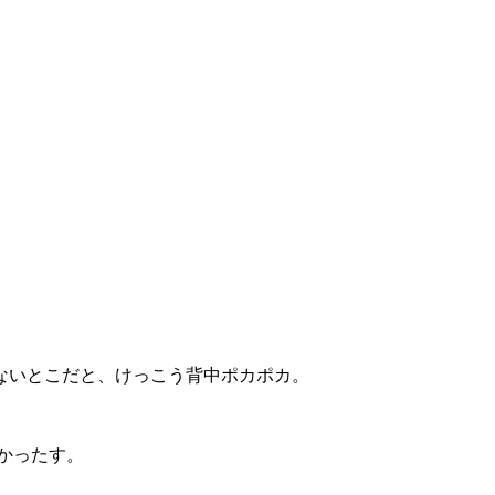
ないとこだと、けっこう背中ポカポカ。
かったす。