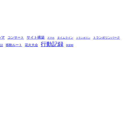
ルマ
コンサート
サイト構築
タイムライン
トランポリンパーク
スマホ
トランポリン
行動記録
移動ルート
花火大会
電話
阿里耶