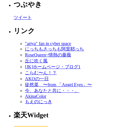
つぶやき
ツイート
リンク
"ariya" fan in cyber space
にっちもさっちも阿里耶っち
RoseQueen~情熱の薔薇
丘に吹く風
[JK]ホームページ・ブログ1
こらむ〜ん！？
AKOの一日
徒然菜 〜from 「Angel Eyes」〜
今、あなたと共に・・・。
AkinaColor
もえのにっき
楽天Widget