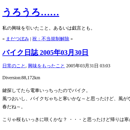
うろうろ……
私の興味を引いたこと。あるいは戯言とも。
«
まだつぼみ
|
祝：不当規制解除
»
バイク日誌 2005年03月30日
日常のこと
,
興味をもったこと
2005年03月31日 03:03
Diversion:88,172km
鍵探してたら電車いっちったのでバイク。
風つおいし、バイクぢゃちと寒いかな～と思ったけど、風が
春だね～。
こりゃ桜もいっきに咲くかな？ ・・・と思ったけど帰りは寒