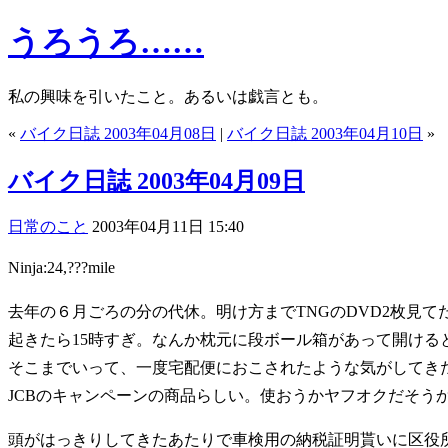
うろうろ……
私の興味を引いたこと。あるいは戯言とも。
«
バイク日誌 2003年04月08日
|
バイク日誌 2003年04月10日
»
バイク日誌 2003年04月09日
日常のこと
2003年04月11日 15:40
Ninja:24,???mile
去年の６月ごろの分の代休。明け方までTNGのDVD2枚見て
起きたら15時すぎ。なんか枕元に段ボール箱があって開ける
そこまでいって、一度宅配便におこされたような気がしてき
JCBのキャンペーンの商品らしい。使おうかヤフオクだそう
頭がはっきりしてきたあたりで車検用の納税証明貰いに区役