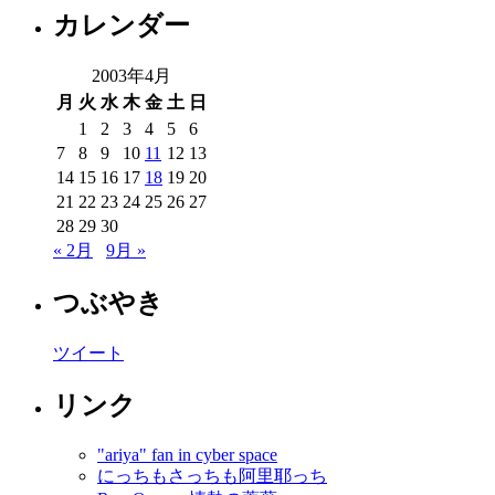
カレンダー
2003年4月
月
火
水
木
金
土
日
1
2
3
4
5
6
7
8
9
10
11
12
13
14
15
16
17
18
19
20
21
22
23
24
25
26
27
28
29
30
« 2月
9月 »
つぶやき
ツイート
リンク
"ariya" fan in cyber space
にっちもさっちも阿里耶っち