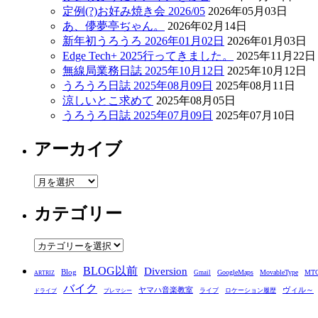
定例(?)お好み焼き会 2026/05
2026年05月03日
あ、儚夢亭ぢゃん。
2026年02月14日
新年初うろうろ 2026年01月02日
2026年01月03日
Edge Tech+ 2025行ってきました。
2025年11月22日
無線局業務日誌 2025年10月12日
2025年10月12日
うろうろ日誌 2025年08月09日
2025年08月11日
涼しいとこ求めて
2025年08月05日
うろうろ日誌 2025年07月09日
2025年07月10日
アーカイブ
ア
ー
カテゴリー
カ
イ
ブ
カ
テ
BLOG以前
Diversion
ゴ
Blog
GoogleMaps
MovableType
MT
Gmail
ARTRIZ
バイク
リ
ヤマハ音楽教室
ヴィル～
ライブ
ロケーション履歴
ドライブ
プレマシー
ー