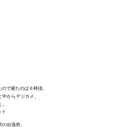
たので寝たのは６時頃。
と中からデジカメ。
た。
か？
所の出張所。