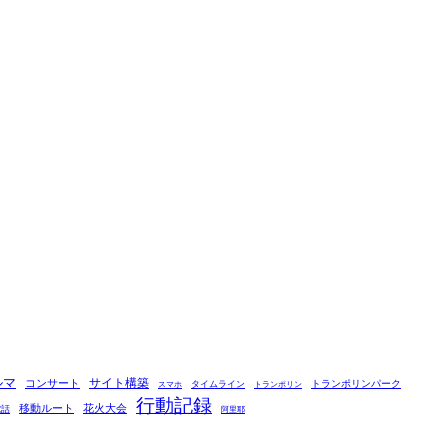
ルマ
コンサート
サイト構築
タイムライン
トランポリンパーク
スマホ
トランポリン
行動記録
移動ルート
花火大会
電話
阿里耶