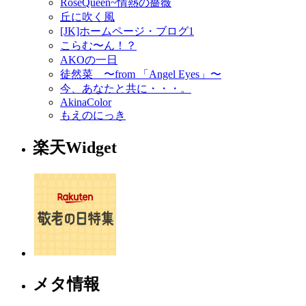
RoseQueen~情熱の薔薇
丘に吹く風
[JK]ホームページ・ブログ1
こらむ〜ん！？
AKOの一日
徒然菜 〜from 「Angel Eyes」〜
今、あなたと共に・・・。
AkinaColor
もえのにっき
楽天Widget
メタ情報