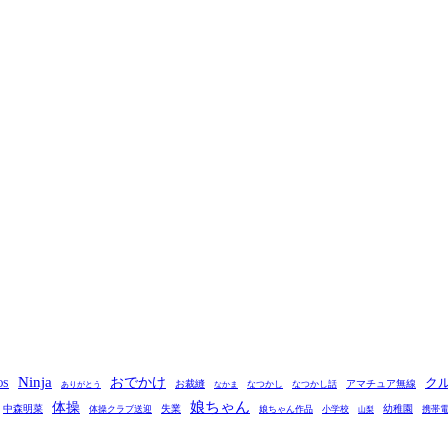
Ninja
おでかけ
ク
OS
お裁縫
アマチュア無線
なつかし
なつかし話
ありがとう
なかま
娘ちゃん
体操
中森明菜
失業
幼稚園
体操クラブ送迎
娘ちゃん作品
小学校
携帯
山梨