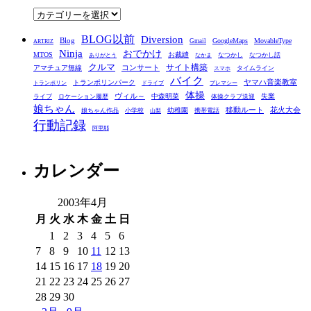
ブ
カ
テ
BLOG以前
Diversion
ゴ
Blog
GoogleMaps
MovableType
Gmail
ARTRIZ
Ninja
おでかけ
MTOS
お裁縫
リ
なつかし
なつかし話
ありがとう
なかま
クルマ
コンサート
サイト構築
アマチュア無線
タイムライン
スマホ
ー
バイク
ヤマハ音楽教室
トランポリンパーク
トランポリン
ドライブ
プレマシー
体操
ヴィル～
中森明菜
失業
ライブ
ロケーション履歴
体操クラブ送迎
娘ちゃん
移動ルート
花火大会
幼稚園
娘ちゃん作品
小学校
携帯電話
山梨
行動記録
阿里耶
カレンダー
2003年4月
月
火
水
木
金
土
日
1
2
3
4
5
6
7
8
9
10
11
12
13
14
15
16
17
18
19
20
21
22
23
24
25
26
27
28
29
30