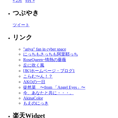
« 2月
9月 »
つぶやき
ツイート
リンク
"ariya" fan in cyber space
にっちもさっちも阿里耶っち
RoseQueen~情熱の薔薇
丘に吹く風
[JK]ホームページ・ブログ1
こらむ〜ん！？
AKOの一日
徒然菜 〜from 「Angel Eyes」〜
今、あなたと共に・・・。
AkinaColor
もえのにっき
楽天Widget