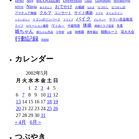
BLOG以前
Diversion
ゴ
Blog
GoogleMaps
MovableType
Gmail
ARTRIZ
Ninja
おでかけ
MTOS
お裁縫
リ
なつかし
なつかし話
ありがとう
なかま
クルマ
コンサート
サイト構築
アマチュア無線
タイムライン
スマホ
ー
バイク
ヤマハ音楽教室
トランポリンパーク
トランポリン
ドライブ
プレマシー
体操
ヴィル～
中森明菜
失業
ライブ
ロケーション履歴
体操クラブ送迎
娘ちゃん
移動ルート
花火大会
幼稚園
娘ちゃん作品
小学校
携帯電話
山梨
行動記録
阿里耶
カレンダー
2002年5月
月
火
水
木
金
土
日
1
2
3
4
5
6
7
8
9
10
11
12
13
14
15
16
17
18
19
20
21
22
23
24
25
26
27
28
29
30
31
« 4月
6月 »
つぶやき