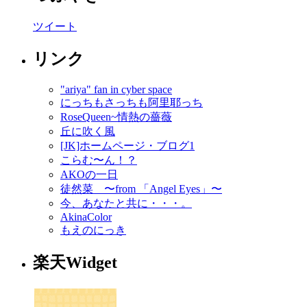
ツイート
リンク
"ariya" fan in cyber space
にっちもさっちも阿里耶っち
RoseQueen~情熱の薔薇
丘に吹く風
[JK]ホームページ・ブログ1
こらむ〜ん！？
AKOの一日
徒然菜 〜from 「Angel Eyes」〜
今、あなたと共に・・・。
AkinaColor
もえのにっき
楽天Widget