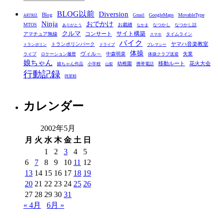
テ
BLOG以前
Diversion
ゴ
Blog
GoogleMaps
MovableType
Gmail
ARTRIZ
Ninja
おでかけ
MTOS
お裁縫
リ
なつかし
なつかし話
ありがとう
なかま
クルマ
コンサート
サイト構築
アマチュア無線
タイムライン
スマホ
ー
バイク
ヤマハ音楽教室
トランポリンパーク
トランポリン
ドライブ
プレマシー
体操
ヴィル～
中森明菜
失業
ライブ
ロケーション履歴
体操クラブ送迎
娘ちゃん
移動ルート
花火大会
幼稚園
娘ちゃん作品
小学校
携帯電話
山梨
行動記録
阿里耶
カレンダー
2002年5月
月
火
水
木
金
土
日
1
2
3
4
5
6
7
8
9
10
11
12
13
14
15
16
17
18
19
20
21
22
23
24
25
26
27
28
29
30
31
« 4月
6月 »