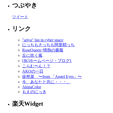
つぶやき
ツイート
リンク
"ariya" fan in cyber space
にっちもさっちも阿里耶っち
RoseQueen~情熱の薔薇
丘に吹く風
[JK]ホームページ・ブログ1
こらむ〜ん！？
AKOの一日
徒然菜 〜from 「Angel Eyes」〜
今、あなたと共に・・・。
AkinaColor
もえのにっき
楽天Widget