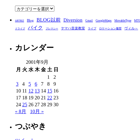
ブ
カ
テ
BLOG以前
Diversion
ゴ
Blog
GoogleMaps
MovableType
MT
Gmail
ARTRIZ
バイク
リ
ヤマハ音楽教室
ヴィル～
ライブ
ロケーション履歴
ドライブ
プレマシー
ー
カレンダー
2001年9月
月
火
水
木
金
土
日
1
2
3
4
5
6
7
8
9
10
11
12
13
14
15
16
17
18
19
20
21
22
23
24
25
26
27
28
29
30
« 8月
10月 »
つぶやき