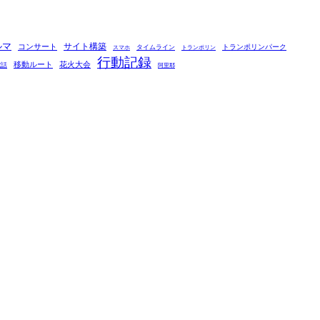
ルマ
コンサート
サイト構築
タイムライン
トランポリンパーク
スマホ
トランポリン
行動記録
移動ルート
花火大会
電話
阿里耶