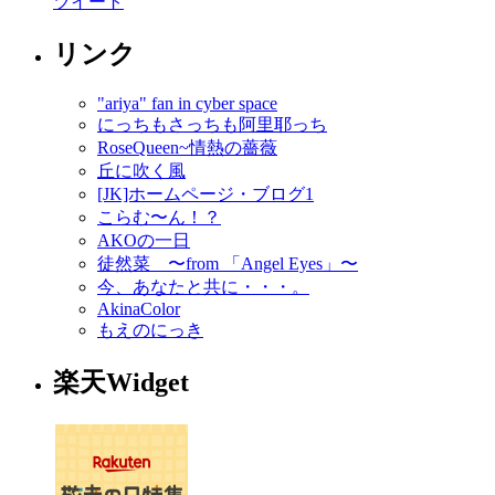
ツイート
リンク
"ariya" fan in cyber space
にっちもさっちも阿里耶っち
RoseQueen~情熱の薔薇
丘に吹く風
[JK]ホームページ・ブログ1
こらむ〜ん！？
AKOの一日
徒然菜 〜from 「Angel Eyes」〜
今、あなたと共に・・・。
AkinaColor
もえのにっき
楽天Widget