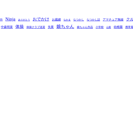
Ninja
おでかけ
ク
OS
お裁縫
アマチュア無線
なつかし
なつかし話
ありがとう
なかま
娘ちゃん
体操
中森明菜
失業
幼稚園
体操クラブ送迎
娘ちゃん作品
小学校
携帯
山梨