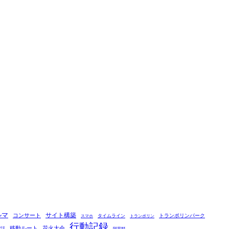
ルマ
コンサート
サイト構築
タイムライン
トランポリンパーク
スマホ
トランポリン
行動記録
移動ルート
花火大会
電話
阿里耶