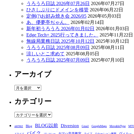
うろうろ日誌 2026年07月26日
2026年07月27日
ひさしぶりにドメインを移管
2026年06月22日
定例(?)お好み焼き会 2026/05
2026年05月03日
あ、儚夢亭ぢゃん。
2026年02月14日
新年初うろうろ 2026年01月02日
2026年01月03日
Edge Tech+ 2025行ってきました。
2025年11月22日
無線局業務日誌 2025年10月12日
2025年10月12日
うろうろ日誌 2025年08月09日
2025年08月11日
涼しいとこ求めて
2025年08月05日
うろうろ日誌 2025年07月09日
2025年07月10日
アーカイブ
ア
ー
カテゴリー
カ
イ
ブ
カ
テ
BLOG以前
Diversion
ゴ
Blog
GoogleMaps
MovableType
MT
Gmail
ARTRIZ
バイク
リ
ヤマハ音楽教室
ヴィル～
ライブ
ロケーション履歴
ドライブ
プレマシー