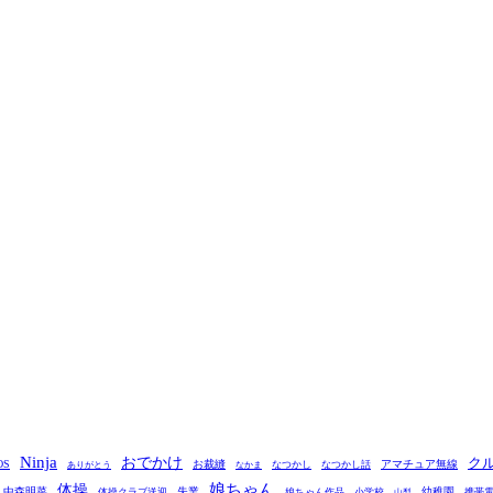
Ninja
おでかけ
ク
OS
お裁縫
アマチュア無線
なつかし
なつかし話
ありがとう
なかま
娘ちゃん
体操
中森明菜
失業
幼稚園
体操クラブ送迎
娘ちゃん作品
小学校
携帯
山梨