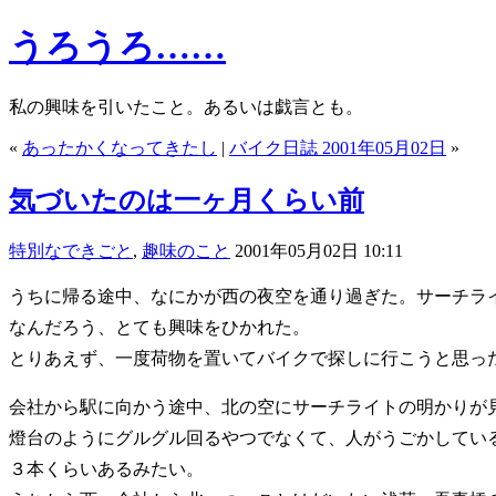
うろうろ……
私の興味を引いたこと。あるいは戯言とも。
«
あったかくなってきたし
|
バイク日誌 2001年05月02日
»
気づいたのは一ヶ月くらい前
特別なできごと
,
趣味のこと
2001年05月02日 10:11
うちに帰る途中、なにかが西の夜空を通り過ぎた。サーチラ
なんだろう、とても興味をひかれた。
とりあえず、一度荷物を置いてバイクで探しに行こうと思っ
会社から駅に向かう途中、北の空にサーチライトの明かりが
燈台のようにグルグル回るやつでなくて、人がうごかしてい
３本くらいあるみたい。