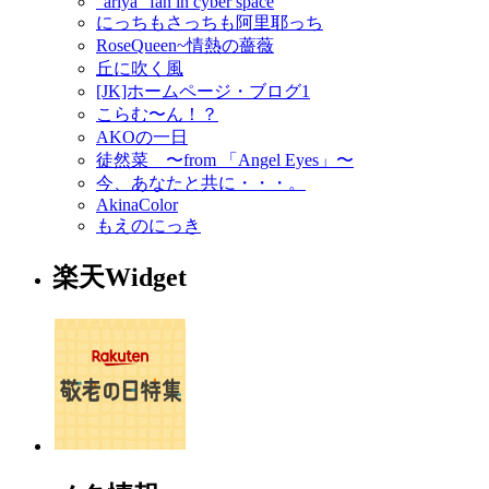
"ariya" fan in cyber space
にっちもさっちも阿里耶っち
RoseQueen~情熱の薔薇
丘に吹く風
[JK]ホームページ・ブログ1
こらむ〜ん！？
AKOの一日
徒然菜 〜from 「Angel Eyes」〜
今、あなたと共に・・・。
AkinaColor
もえのにっき
楽天Widget