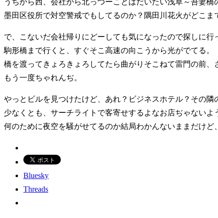
うちから西、会社から北っつーことはだいたい浅草～吾妻橋
墨田区役所で対空警戒でもしてるのか？隅田川花火がどこま
で、こないだ会社帰りにどーしても気になったので探しに行
駒形橋まで行くと、すぐそこ高速の向こうから光がでてる。
橋を渡ってきょろきょろしてたら曲がりそこねて雷門の前、
もう一度ちゃれんぢ。
やっとビルを見つけたけど、あれ？ビジネスホテル？その隣
少なくとも、サーチライトで客寄せするよなお店ぢゃないよ
何のために夜空を騒がせてるのか結局わかんないままだけど
Bluesky
Threads