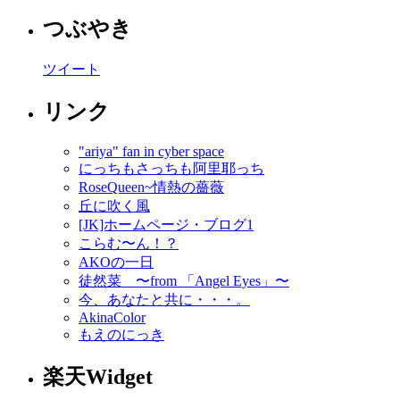
つぶやき
ツイート
リンク
"ariya" fan in cyber space
にっちもさっちも阿里耶っち
RoseQueen~情熱の薔薇
丘に吹く風
[JK]ホームページ・ブログ1
こらむ〜ん！？
AKOの一日
徒然菜 〜from 「Angel Eyes」〜
今、あなたと共に・・・。
AkinaColor
もえのにっき
楽天Widget