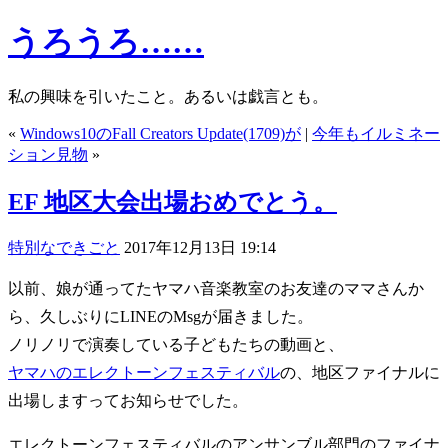
うろうろ……
私の興味を引いたこと。あるいは戯言とも。
«
Windows10のFall Creators Update(1709)が
|
今年もイルミネー
ション見物
»
EF 地区大会出場おめでとう。
特別なできごと
2017年12月13日 19:14
以前、娘が通ってたヤマハ音楽教室のお友達のママさんか
ら、久しぶりにLINEのMsgが届きました。
ノリノリで演奏している子どもたちの動画と、
ヤマハのエレクトーンフェスティバル
の、地区ファイナルに
出場しますってお知らせでした。
エレクトーンフェスティバルのアンサンブル部門のファイナ