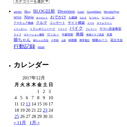
カ
テ
BLOG以前
Diversion
ゴ
Blog
GoogleMaps
MovableType
Gmail
ARTRIZ
Ninja
おでかけ
MTOS
お裁縫
リ
なつかし
なつかし話
ありがとう
なかま
クルマ
コンサート
サイト構築
アマチュア無線
タイムライン
スマホ
ー
バイク
ヤマハ音楽教室
トランポリンパーク
トランポリン
ドライブ
プレマシー
体操
ヴィル～
中森明菜
失業
ライブ
ロケーション履歴
体操クラブ送迎
娘ちゃん
移動ルート
花火大会
幼稚園
娘ちゃん作品
小学校
携帯電話
山梨
行動記録
阿里耶
カレンダー
2017年12月
月
火
水
木
金
土
日
1
2
3
4
5
6
7
8
9
10
11
12
13
14
15
16
17
18
19
20
21
22
23
24
25
26
27
28
29
30
31
« 11月
1月 »