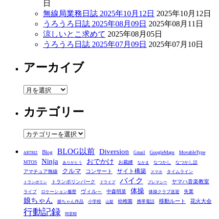
日
無線局業務日誌 2025年10月12日
2025年10月12日
うろうろ日誌 2025年08月09日
2025年08月11日
涼しいとこ求めて
2025年08月05日
うろうろ日誌 2025年07月09日
2025年07月10日
アーカイブ
ア
ー
カテゴリー
カ
イ
ブ
カ
テ
BLOG以前
Diversion
ゴ
Blog
GoogleMaps
MovableType
Gmail
ARTRIZ
Ninja
おでかけ
MTOS
お裁縫
リ
なつかし
なつかし話
ありがとう
なかま
クルマ
コンサート
サイト構築
アマチュア無線
タイムライン
スマホ
ー
バイク
ヤマハ音楽教室
トランポリンパーク
トランポリン
ドライブ
プレマシー
体操
ヴィル～
中森明菜
失業
ライブ
ロケーション履歴
体操クラブ送迎
娘ちゃん
移動ルート
花火大会
幼稚園
娘ちゃん作品
小学校
携帯電話
山梨
行動記録
阿里耶