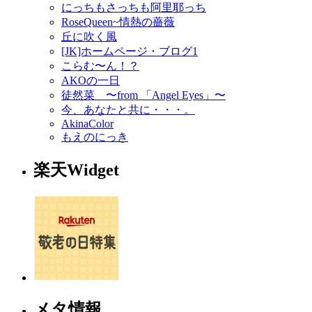
にっちもさっちも阿里耶っち
RoseQueen~情熱の薔薇
丘に吹く風
[JK]ホームページ・ブログ1
こらむ〜ん！？
AKOの一日
徒然菜 〜from 「Angel Eyes」〜
今、あなたと共に・・・。
AkinaColor
もえのにっき
楽天Widget
メタ情報