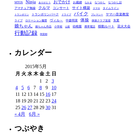
Ninja
おでかけ
MTOS
お裁縫
リ
なつかし
なつかし話
ありがとう
なかま
クルマ
コンサート
サイト構築
アマチュア無線
タイムライン
スマホ
ー
バイク
ヤマハ音楽教室
トランポリンパーク
トランポリン
ドライブ
プレマシー
体操
ヴィル～
中森明菜
失業
ライブ
ロケーション履歴
体操クラブ送迎
娘ちゃん
移動ルート
花火大会
幼稚園
娘ちゃん作品
小学校
携帯電話
山梨
行動記録
阿里耶
カレンダー
2015年5月
月
火
水
木
金
土
日
1
2
3
4
5
6
7
8
9
10
11
12
13
14
15
16
17
18
19
20
21
22
23
24
25
26
27
28
29
30
31
« 4月
6月 »
つぶやき