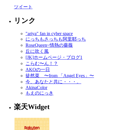
ツイート
リンク
"ariya" fan in cyber space
にっちもさっちも阿里耶っち
RoseQueen~情熱の薔薇
丘に吹く風
[JK]ホームページ・ブログ1
こらむ〜ん！？
AKOの一日
徒然菜 〜from 「Angel Eyes」〜
今、あなたと共に・・・。
AkinaColor
もえのにっき
楽天Widget