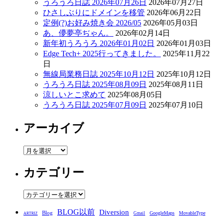
うろうろ日誌 2026年07月26日
2026年07月27日
ひさしぶりにドメインを移管
2026年06月22日
定例(?)お好み焼き会 2026/05
2026年05月03日
あ、儚夢亭ぢゃん。
2026年02月14日
新年初うろうろ 2026年01月02日
2026年01月03日
Edge Tech+ 2025行ってきました。
2025年11月22
日
無線局業務日誌 2025年10月12日
2025年10月12日
うろうろ日誌 2025年08月09日
2025年08月11日
涼しいとこ求めて
2025年08月05日
うろうろ日誌 2025年07月09日
2025年07月10日
アーカイブ
ア
ー
カテゴリー
カ
イ
ブ
カ
テ
BLOG以前
Diversion
ゴ
Blog
GoogleMaps
MovableType
Gmail
ARTRIZ