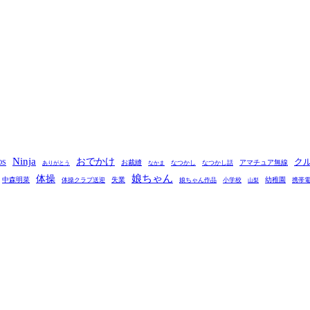
Ninja
おでかけ
ク
OS
お裁縫
アマチュア無線
なつかし
なつかし話
ありがとう
なかま
娘ちゃん
体操
中森明菜
失業
幼稚園
体操クラブ送迎
娘ちゃん作品
小学校
携帯
山梨