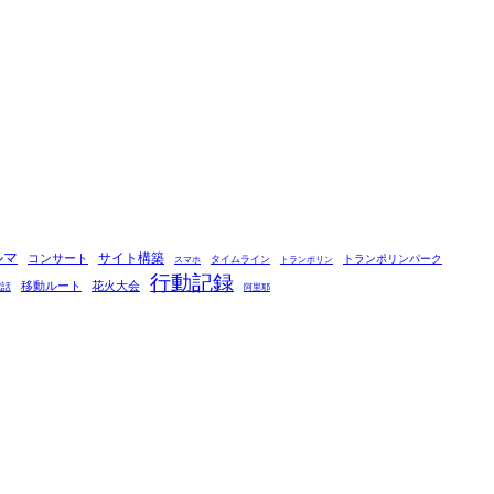
ルマ
コンサート
サイト構築
タイムライン
トランポリンパーク
スマホ
トランポリン
行動記録
移動ルート
花火大会
電話
阿里耶