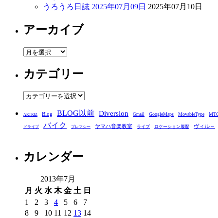
うろうろ日誌 2025年07月09日
2025年07月10日
アーカイブ
ア
ー
カテゴリー
カ
イ
ブ
カ
テ
BLOG以前
Diversion
ゴ
Blog
GoogleMaps
MovableType
MT
Gmail
ARTRIZ
バイク
リ
ヤマハ音楽教室
ヴィル～
ライブ
ロケーション履歴
ドライブ
プレマシー
ー
カレンダー
2013年7月
月
火
水
木
金
土
日
1
2
3
4
5
6
7
8
9
10
11
12
13
14