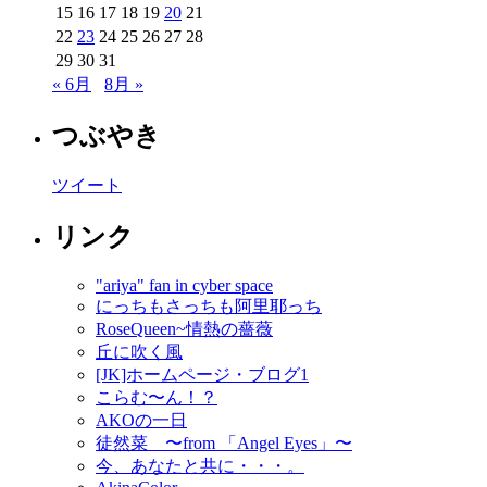
15
16
17
18
19
20
21
22
23
24
25
26
27
28
29
30
31
« 6月
8月 »
つぶやき
ツイート
リンク
"ariya" fan in cyber space
にっちもさっちも阿里耶っち
RoseQueen~情熱の薔薇
丘に吹く風
[JK]ホームページ・ブログ1
こらむ〜ん！？
AKOの一日
徒然菜 〜from 「Angel Eyes」〜
今、あなたと共に・・・。