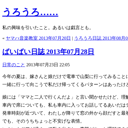
うろうろ……
私の興味を引いたこと。あるいは戯言とも。
«
ヤマハ音楽教室 2013年07月20日
|
うろうろ日誌 2013年08月0
ばいばい日誌 2013年07月28日
日常のこと
2013年07月23日 22:05
今年の夏は、嫁さんと娘だけで電車で山梨に行ってみること
一緒に行って向こうで私だけ帰ってくるパターンはあったけ
娘には「ママと二人で行くんだよ」と言い聞かせたけど、理
車内で席についても、私も車内に入ってお話してるあいだは
発車時刻が近づいて、わたしが降りて窓の外から顔だすと最
でも、そのうちちょっと不安げな表情。