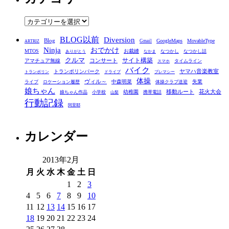
イ
ブ
カ
テ
BLOG以前
Diversion
ゴ
Blog
GoogleMaps
MovableType
Gmail
ARTRIZ
Ninja
おでかけ
MTOS
お裁縫
リ
なつかし
なつかし話
ありがとう
なかま
クルマ
コンサート
サイト構築
アマチュア無線
タイムライン
スマホ
ー
バイク
ヤマハ音楽教室
トランポリンパーク
トランポリン
ドライブ
プレマシー
体操
ヴィル～
中森明菜
失業
ライブ
ロケーション履歴
体操クラブ送迎
娘ちゃん
移動ルート
花火大会
幼稚園
娘ちゃん作品
小学校
携帯電話
山梨
行動記録
阿里耶
カレンダー
2013年2月
月
火
水
木
金
土
日
1
2
3
4
5
6
7
8
9
10
11
12
13
14
15
16
17
18
19
20
21
22
23
24