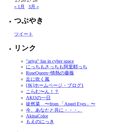
25
26
27
28
« 1月
3月 »
つぶやき
ツイート
リンク
"ariya" fan in cyber space
にっちもさっちも阿里耶っち
RoseQueen~情熱の薔薇
丘に吹く風
[JK]ホームページ・ブログ1
こらむ〜ん！？
AKOの一日
徒然菜 〜from 「Angel Eyes」〜
今、あなたと共に・・・。
AkinaColor
もえのにっき