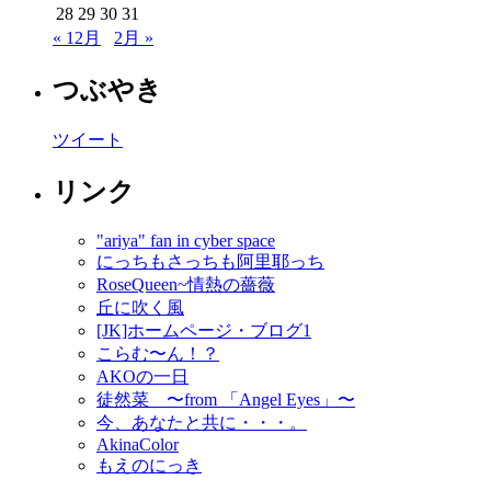
28
29
30
31
« 12月
2月 »
つぶやき
ツイート
リンク
"ariya" fan in cyber space
にっちもさっちも阿里耶っち
RoseQueen~情熱の薔薇
丘に吹く風
[JK]ホームページ・ブログ1
こらむ〜ん！？
AKOの一日
徒然菜 〜from 「Angel Eyes」〜
今、あなたと共に・・・。
AkinaColor
もえのにっき