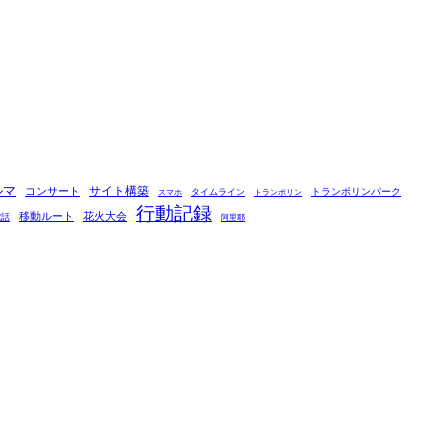
ルマ
コンサート
サイト構築
タイムライン
トランポリンパーク
スマホ
トランポリン
行動記録
移動ルート
花火大会
電話
阿里耶