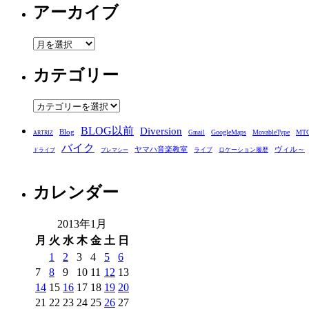
アーカイブ
ア
ー
カテゴリー
カ
イ
ブ
カ
テ
BLOG以前
Diversion
ゴ
Blog
GoogleMaps
MovableType
MT
Gmail
ARTRIZ
バイク
リ
ヤマハ音楽教室
ヴィル～
ライブ
ロケーション履歴
ドライブ
プレマシー
ー
カレンダー
2013年1月
月
火
水
木
金
土
日
1
2
3
4
5
6
7
8
9
10
11
12
13
14
15
16
17
18
19
20
21
22
23
24
25
26
27