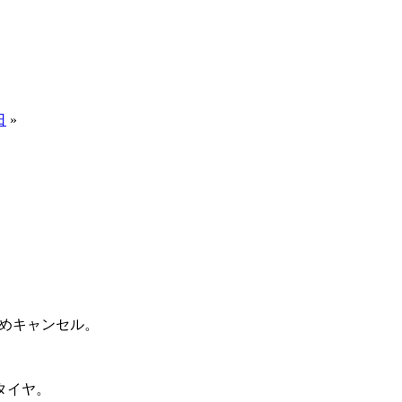
日
»
めキャンセル。
タイヤ。