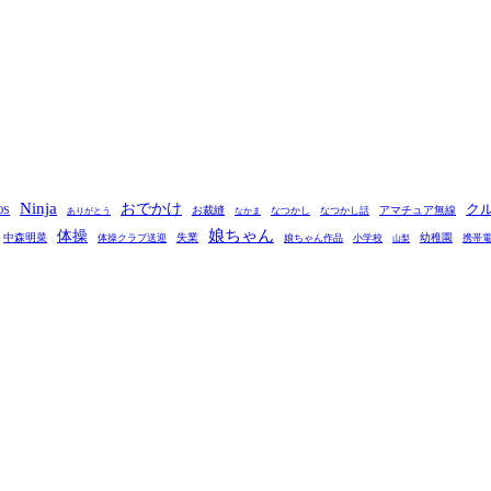
Ninja
おでかけ
ク
OS
お裁縫
アマチュア無線
なつかし
なつかし話
ありがとう
なかま
娘ちゃん
体操
中森明菜
失業
幼稚園
体操クラブ送迎
娘ちゃん作品
小学校
携帯
山梨