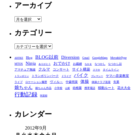
アーカイブ
ア
ー
カテゴリー
カ
イ
ブ
カ
テ
BLOG以前
Diversion
ゴ
Blog
GoogleMaps
MovableType
Gmail
ARTRIZ
Ninja
おでかけ
MTOS
お裁縫
リ
なつかし
なつかし話
ありがとう
なかま
クルマ
コンサート
サイト構築
アマチュア無線
タイムライン
スマホ
ー
バイク
ヤマハ音楽教室
トランポリンパーク
トランポリン
ドライブ
プレマシー
体操
ヴィル～
中森明菜
失業
ライブ
ロケーション履歴
体操クラブ送迎
娘ちゃん
移動ルート
花火大会
幼稚園
娘ちゃん作品
小学校
携帯電話
山梨
行動記録
阿里耶
カレンダー
2012年9月