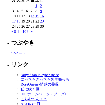
月
火
水
木
金
土
日
1
2
3
4
5
6
7
8
9
10
11
12
13
14
15
16
17
18
19
20
21
22
23
24
25
26
27
28
29
30
« 8月
10月 »
つぶやき
ツイート
リンク
"ariya" fan in cyber space
にっちもさっちも阿里耶っち
RoseQueen~情熱の薔薇
丘に吹く風
[JK]ホームページ・ブログ1
こらむ〜ん！？
AKOの一日